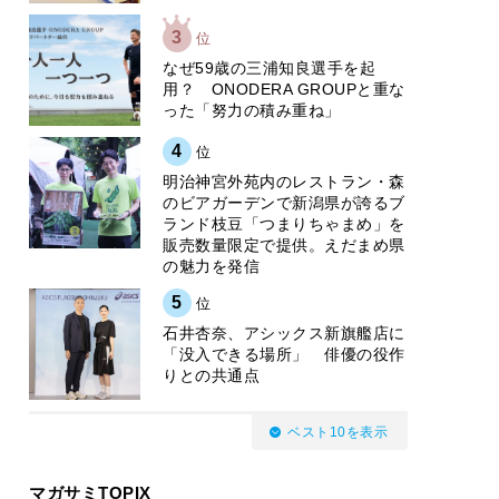
3
位
なぜ59歳の三浦知良選手を起
用？ ONODERA GROUPと重な
った「努力の積み重ね」
4
位
明治神宮外苑内のレストラン・森
のビアガーデンで新潟県が誇るブ
ランド枝豆「つまりちゃまめ」を
販売数量限定で提供。えだまめ県
の魅力を発信
5
位
石井杏奈、アシックス新旗艦店に
「没入できる場所」 俳優の役作
りとの共通点
ベスト10を表示
マガサミTOPIX