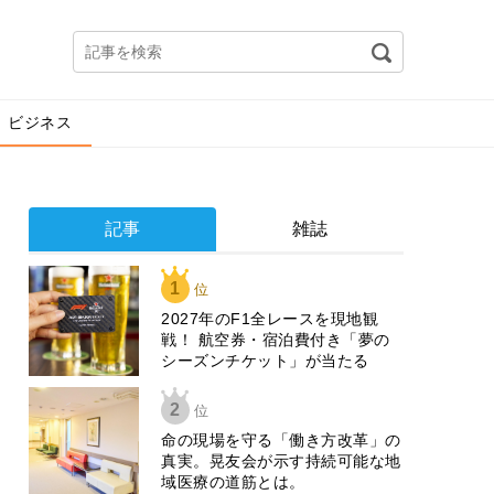
ビジネス
記事
雑誌
1
位
2027年のF1全レースを現地観
戦！ 航空券・宿泊費付き「夢の
シーズンチケット」が当たる
2
位
​命の現場を守る「働き方改革」の
真実。晃友会が示す持続可能な地
域医療の道筋とは。