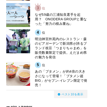
3
位
なぜ59歳の三浦知良選手を起
用？ ONODERA GROUPと重な
った「努力の積み重ね」
4
位
明治神宮外苑内のレストラン・森
のビアガーデンで新潟県が誇るブ
ランド枝豆「つまりちゃまめ」を
販売数量限定で提供。えだまめ県
の魅力を発信
5
位
あの「ブタメン」が約4倍の大き
さになって登場！「ブタメン超
BIG」がセブン‐イレブン限定で発
売！
ベスト10を表示