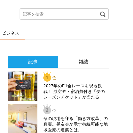
ビジネス
記事
雑誌
1
位
2027年のF1全レースを現地観
戦！ 航空券・宿泊費付き「夢の
シーズンチケット」が当たる
2
位
​命の現場を守る「働き方改革」の
真実。晃友会が示す持続可能な地
域医療の道筋とは。