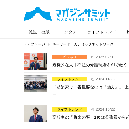
雑誌・出版
エンタメ
ライフトレンド
トップページ
キーワード：カナミックネットワーク
ビジネス
2025/07/01
危機的な人手不足の介護現場をAIで救う！
ライフトレンド
2024/11/26
「起業家で一番重要なのは『魅力』」 
ー…
ライフトレンド
2024/10/22
高校生の「将来の夢」1位は公務員から