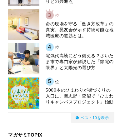
りとの共通点
3
位
​命の現場を守る「働き方改革」の
真実。晃友会が示す持続可能な地
域医療の道筋とは。
4
位
電気代高騰にどう備える？さいた
ま市で専門家が解説した「節電の
限界」と太陽光の選び方
5
位
5000本のひまわりが街づくりの
入口に。習志野・鷺沼で「ひまわ
りキャンパスプロジェクト」始動
ベスト10を表示
マガサミTOPIX