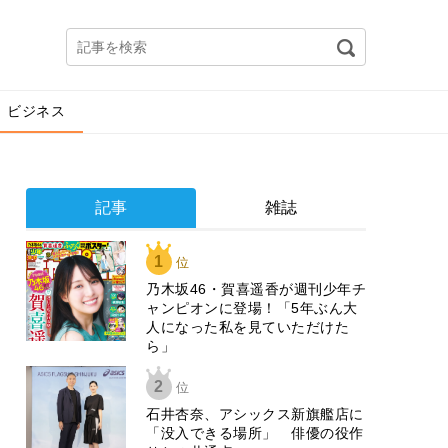
ビジネス
記事
雑誌
1
位
乃木坂46・賀喜遥香が週刊少年チ
ャンピオンに登場！「5年ぶん大
人になった私を見ていただけた
ら」
2
位
石井杏奈、アシックス新旗艦店に
「没入できる場所」 俳優の役作