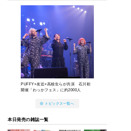
PUFFY×友近×高校生らが共演 石川初
開催「わっかフェス」に約2000人
トピックス一覧へ
本日発売の雑誌一覧