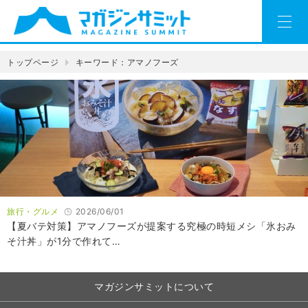
トップページ
キーワード：アマノフーズ
旅行・グルメ
2026/06/01
【夏バテ対策】アマノフーズが提案する究極の時短メシ「氷おみ
そ汁丼」が1分で作れて…
マガジンサミットについて