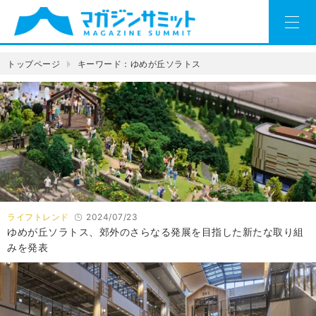
トップページ
キーワード：ゆめが丘ソラトス
ライフトレンド
2024/07/23
ゆめが丘ソラトス、郊外のさらなる発展を目指した新たな取り組
みを発表