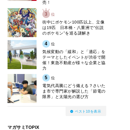
売！
3
位
街中にポケモン100匹以上、立像
は19匹 日本橋・八重洲で“伝説
のポケモン”を巡る謎解き
4
位
気候変動の「緩和」と「適応」を
テーマとしたイベントが渋谷で開
催！東急不動産が様々な企業と協
力
5
位
電気代高騰にどう備える？さいた
ま市で専門家が解説した「節電の
限界」と太陽光の選び方
ベスト10を表示
マガサミTOPIX