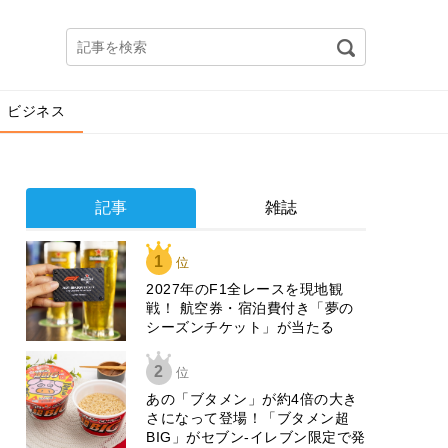
ビジネス
記事
雑誌
1
位
2027年のF1全レースを現地観
戦！ 航空券・宿泊費付き「夢の
シーズンチケット」が当たる
2
位
あの「ブタメン」が約4倍の大き
さになって登場！「ブタメン超
BIG」がセブン‐イレブン限定で発