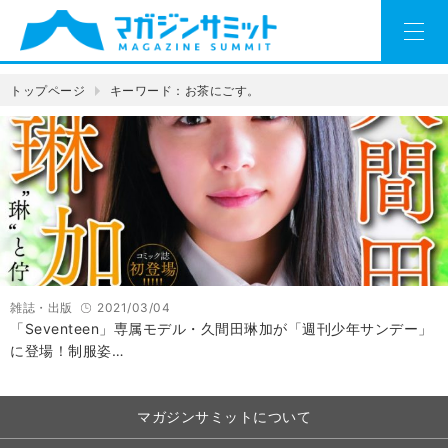
トップページ
キーワード：お茶にごす。
雑誌・出版
2021/03/04
「Seventeen」専属モデル・久間田琳加が「週刊少年サンデー」
に登場！制服姿…
マガジンサミットについて