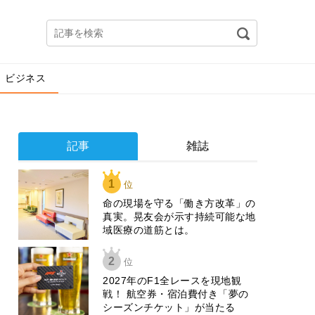
ビジネス
記事
雑誌
1
位
​命の現場を守る「働き方改革」の
真実。晃友会が示す持続可能な地
域医療の道筋とは。
2
位
2027年のF1全レースを現地観
戦！ 航空券・宿泊費付き「夢の
シーズンチケット」が当たる