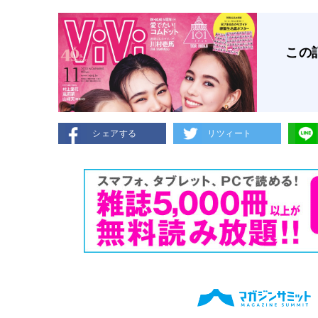
この
シェアする
リツィート