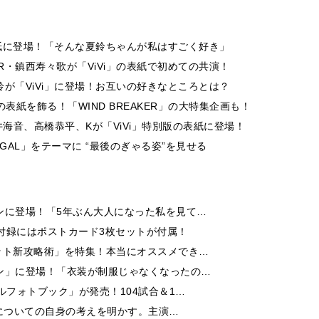
表紙に登場！「そんな夏鈴ちゃんが私はすごく好き」
PPER・鎮西寿々歌が「ViVi」の表紙で初めての共演！
が「ViVi」に登場！お互いの好きなところとは？
の表紙を飾る！「WIND BREAKER」の大特集企画も！
海音、高橋恭平、Kが「ViVi」特別版の表紙に登場！
 GAL」をテーマに “最後のぎゃる姿”を見せる
ンに登場！「5年ぶん大人になった私を見て…
付録にはポストカード3枚セットが付属！
ット新攻略術」を特集！本当にオススメでき…
ン」に登場！「衣装が制服じゃなくなったの…
ルフォトブック」が発売！104試合＆1…
芝居についての自身の考えを明かす。主演…