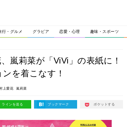
旅行・グルメ
グラビア
恋愛・心理
趣味・スポーツ
、嵐莉菜が「ViVi」の表紙に！
ョンを着こなす！
村上愛花
嵐莉菜
ラインを送る
ブックマーク
ポケットする