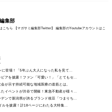
編集部
ントはこちら
【マガサミ編集部Twitter】
編集部のYoutubeアカウントはこ
事
ンに登場！「5年ぶん大人になった私を見て…
ラビアを披露！ファン「可愛い！」「とてもセ…
友会が示す持続可能な地域医療の道筋とは。
したイベントが渋谷で開催！東急不動産が様々…
ーデンで新潟県が誇るブランド枝豆「つまりち…
イルを披露！計18ページにわたる大特集…