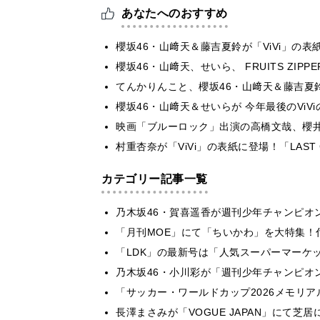
あなたへのおすすめ
櫻坂46・山﨑天＆藤吉夏鈴が「ViVi」の
櫻坂46・山﨑天、せいら、 FRUITS ZI
てんかりんこと、櫻坂46・山﨑天＆藤吉夏鈴
櫻坂46・山﨑天＆せいらが 今年最後のViVi
映画「ブルーロック」出演の高橋文哉、櫻井
村重杏奈が「ViVi」の表紙に登場！「LAST
カテゴリー記事一覧
乃木坂46・賀喜遥香が週刊少年チャンピオ
「月刊MOE」にて「ちいかわ」を大特集！
「LDK」の最新号は「人気スーパーマーケ
乃木坂46・小川彩が「週刊少年チャンピオ
「サッカー・ワールドカップ2026メモリア
長澤まさみが「VOGUE JAPAN」にて