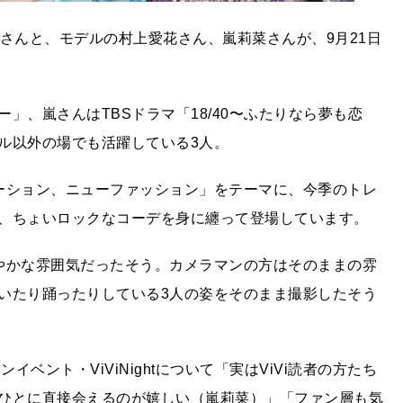
さんと、モデルの村上愛花さん、嵐莉菜さんが、9月21日
」、嵐さんはTBSドラマ「18/40〜ふたりなら夢も恋
ル以外の場でも活躍している3人。
ーション、ニューファッション」をテーマに、今季のトレ
、ちょいロックなコーデを身に纏って登場しています。
やかな雰囲気だったそう。カメラマンの方はそのままの雰
いたり踊ったりしている3人の姿をそのまま撮影したそう
イベント・ViViNightについて「実はViVi読者の方たち
ひとに直接会えるのが嬉しい（嵐莉菜）」「ファン層も気