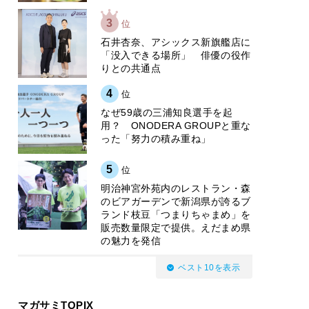
3
位
石井杏奈、アシックス新旗艦店に
「没入できる場所」 俳優の役作
りとの共通点
4
位
なぜ59歳の三浦知良選手を起
用？ ONODERA GROUPと重な
った「努力の積み重ね」
5
位
明治神宮外苑内のレストラン・森
のビアガーデンで新潟県が誇るブ
ランド枝豆「つまりちゃまめ」を
販売数量限定で提供。えだまめ県
の魅力を発信
ベスト10を表示
マガサミTOPIX