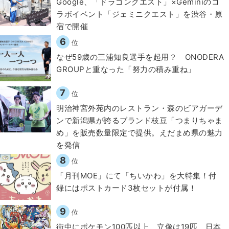
Google、「ドラゴンクエスト」×Geminiのコ
ラボイベント「ジェミニクエスト」を渋谷・原
宿で開催
6
位
なぜ59歳の三浦知良選手を起用？ ONODERA
GROUPと重なった「努力の積み重ね」
7
位
明治神宮外苑内のレストラン・森のビアガーデ
ンで新潟県が誇るブランド枝豆「つまりちゃま
め」を販売数量限定で提供。えだまめ県の魅力
を発信
8
位
「月刊MOE」にて「ちいかわ」を大特集！付
録にはポストカード3枚セットが付属！
9
位
街中にポケモン100匹以上、立像は19匹 日本