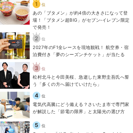
1
位
あの「ブタメン」が約4倍の大きさになって登
場！「ブタメン超BIG」がセブン‐イレブン限定
で発売！
2
位
2027年のF1全レースを現地観戦！ 航空券・宿
泊費付き「夢のシーズンチケット」が当たる
3
位
松村北斗と今田美桜、急逝した東野圭吾氏へ誓
う「多くの方へ届けていけたら」
4
位
電気代高騰にどう備える？さいたま市で専門家
が解説した「節電の限界」と太陽光の選び方
5
位