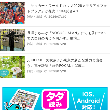
「サッカー・ワールドカップ2026メモリアルフォ
トブック」が発売！104試合＆1…
雑誌・出版
2026/07/30
長澤まさみが「VOGUE JAPAN」にて芝居につい
ての自身の考えを明かす。主演…
雑誌・出版
2026/07/28
元HKT48・矢吹奈子が東京の新たな魅力と出会
う。電子雑誌「旅色FOCAL」武蔵…
雑誌・出版
2026/07/28