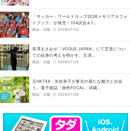
「サッカー・ワールドカップ2026メモリアルフォ
トブック」が発売！104試合＆1…
雑誌・出版
2026/07/30
長澤まさみが「VOGUE JAPAN」にて芝居につい
ての自身の考えを明かす。主演…
雑誌・出版
2026/07/28
元HKT48・矢吹奈子が東京の新たな魅力と出会
う。電子雑誌「旅色FOCAL」武蔵…
雑誌・出版
2026/07/28