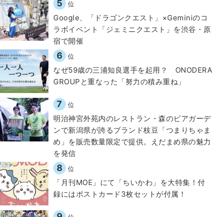
5
位
Google、「ドラゴンクエスト」×Geminiのコ
ラボイベント「ジェミニクエスト」を渋谷・原
宿で開催
6
位
なぜ59歳の三浦知良選手を起用？ ONODERA
GROUPと重なった「努力の積み重ね」
7
位
明治神宮外苑内のレストラン・森のビアガーデ
ンで新潟県が誇るブランド枝豆「つまりちゃま
め」を販売数量限定で提供。えだまめ県の魅力
を発信
8
位
「月刊MOE」にて「ちいかわ」を大特集！付
録にはポストカード3枚セットが付属！
9
位