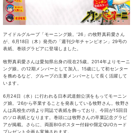
アイドルグループ「モーニング娘。’26」の牧野真莉愛さん
が、6月18日（木）発売の「週刊少年チャンピオン」29号の
表紙、巻頭グラビアに登場しました。
牧野真莉愛さんは愛知県出身の現在25歳。2014年よりモーニ
ング娘。の12期メンバーとして加入。15歳にして初センター
を務めるなど、グループの主要メンバーとして長く活躍して
います。
6月24日（水）に行われる日本武道館公演をもってモーニン
グ娘。’26から卒業することを発表している牧野さん。牧野さ
んは高校生の頃より同誌で表紙を飾っており、今回が15回目
のソロ表紙となります。巻頭には牧野さんの卒業記念グラビ
アが掲載。さらに、両面BIGポスター付録や限定QUOカード
プレゼント企画も実施されます。