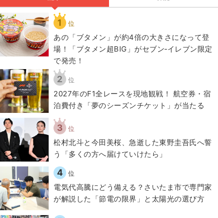
1
位
あの「ブタメン」が約4倍の大きさになって登
場！「ブタメン超BIG」がセブン‐イレブン限定
で発売！
2
位
2027年のF1全レースを現地観戦！ 航空券・宿
泊費付き「夢のシーズンチケット」が当たる
3
位
松村北斗と今田美桜、急逝した東野圭吾氏へ誓
う「多くの方へ届けていけたら」
4
位
電気代高騰にどう備える？さいたま市で専門家
が解説した「節電の限界」と太陽光の選び方