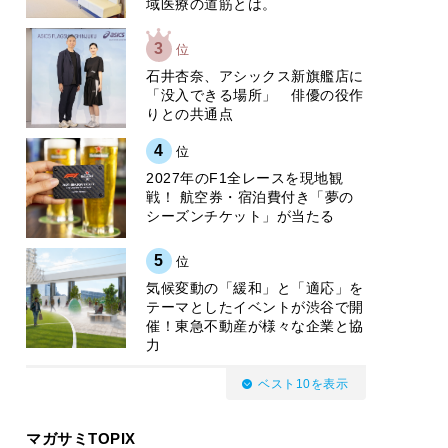
域医療の道筋とは。
3
位
石井杏奈、アシックス新旗艦店に
「没入できる場所」 俳優の役作
りとの共通点
4
位
2027年のF1全レースを現地観
戦！ 航空券・宿泊費付き「夢の
シーズンチケット」が当たる
5
位
気候変動の「緩和」と「適応」を
テーマとしたイベントが渋谷で開
催！東急不動産が様々な企業と協
力
ベスト10を表示
マガサミTOPIX