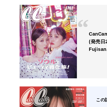
CanC
(発売日2
Fujisa
この