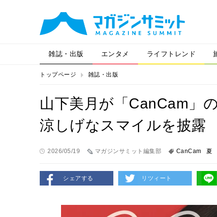
雑誌・出版
エンタメ
ライフトレンド
トップページ
雑誌・出版
山下美月が「CanCam
涼しげなスマイルを披露
2026/05/19
マガジンサミット編集部
CanCam
夏
シェアする
リツィート