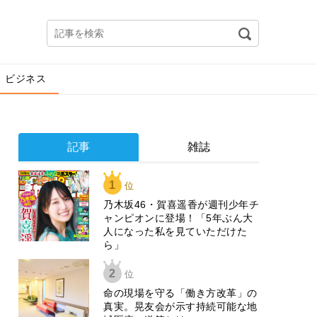
ビジネス
記事
雑誌
1
位
乃木坂46・賀喜遥香が週刊少年チ
ャンピオンに登場！「5年ぶん大
人になった私を見ていただけた
ら」
2
位
​命の現場を守る「働き方改革」の
真実。晃友会が示す持続可能な地