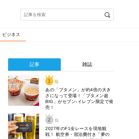
ビジネス
記事
雑誌
1
位
あの「ブタメン」が約4倍の大き
さになって登場！「ブタメン超
BIG」がセブン‐イレブン限定で発
売！
2
位
2027年のF1全レースを現地観
戦！ 航空券・宿泊費付き「夢の