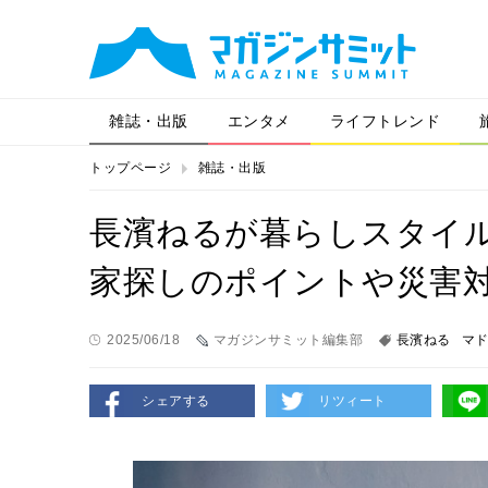
雑誌・出版
エンタメ
ライフトレンド
トップページ
雑誌・出版
長濱ねるが暮らしスタイ
家探しのポイントや災害
2025/06/18
マガジンサミット編集部
長濱ねる
マ
シェアする
リツィート