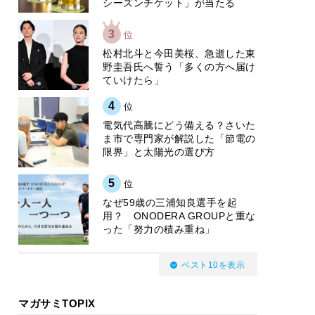
シーズンチケット」が当たる
3
位
松村北斗と今田美桜、急逝した東
野圭吾氏へ誓う「多くの方へ届け
ていけたら」
4
位
電気代高騰にどう備える？さいた
ま市で専門家が解説した「節電の
限界」と太陽光の選び方
5
位
なぜ59歳の三浦知良選手を起
用？ ONODERA GROUPと重な
った「努力の積み重ね」
ベスト10を表示
マガサミTOPIX