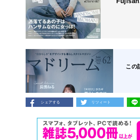
Fujisa
この
シェアする
リツィート