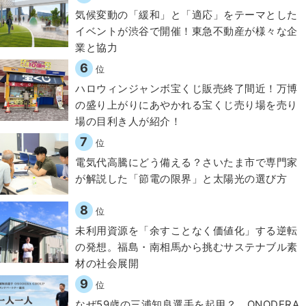
気候変動の「緩和」と「適応」をテーマとした
イベントが渋谷で開催！東急不動産が様々な企
業と協力
6
位
ハロウィンジャンボ宝くじ販売終了間近！万博
の盛り上がりにあやかれる宝くじ売り場を売り
場の目利き人が紹介！
7
位
電気代高騰にどう備える？さいたま市で専門家
が解説した「節電の限界」と太陽光の選び方
8
位
​​未利用資源を「余すことなく価値化」する逆転
の発想。福島・南相馬から挑むサステナブル素
材の社会展開​
9
位
なぜ59歳の三浦知良選手を起用？ ONODERA