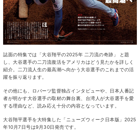
誌面の特集では「大谷翔平の2025年 二刀流の奇跡」 と題
し、大谷選手の二刀流復活をアメリカはどう見たかを詳しく
紹介。二刀流人生の最高潮へ向かう大谷選手のこれまでの活
躍を振り返ります。
その他にも、ロバーツ監督独占インタビューや、日本人番記
者が明かす大谷選手の取材の舞台裏、台湾人が大谷選手を愛
する理由など、読み応え十分の内容となっています。
大谷翔平選手を大特集した「ニューズウィーク日本版」2025
年10月7日号は9月30日発売です。