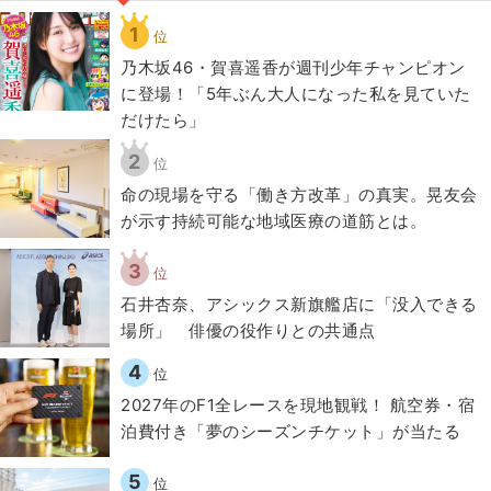
1
位
乃木坂46・賀喜遥香が週刊少年チャンピオン
に登場！「5年ぶん大人になった私を見ていた
だけたら」
2
位
​命の現場を守る「働き方改革」の真実。晃友会
が示す持続可能な地域医療の道筋とは。
3
位
石井杏奈、アシックス新旗艦店に「没入できる
場所」 俳優の役作りとの共通点
4
位
2027年のF1全レースを現地観戦！ 航空券・宿
泊費付き「夢のシーズンチケット」が当たる
5
位