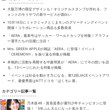
大阪万博の限定デザインも！オリジナルスタンプが作れる、フ
ォントのモリサワの新サービスが面白い
10月14日にミャクミャクとくまモンのグリーティングイベント
開催！コラボレーション商品も多数発表
「AERA」最新号はサッカー・ワールドカップを特集！アラフォ
ー選手たちの活躍に注目！
Mrs. GREEN APPLEが雑誌「AERA」に登場！イベント
「CEREMONY」を振り返る特集が掲載
本格的に活動を再開する中森明菜が「AERA」にて今の想いを語
る。13ページにわたる特集が掲載
「イベントは社会を動かす力になる」第12回JACEイベントアワ
ード、最優秀賞はNTTドコモ「ばくモレ展」
カテゴリー記事一覧
乃木坂46・賀喜遥香が週刊少年チャンピオンに登
場！「5年ぶん大人になった私を見て…