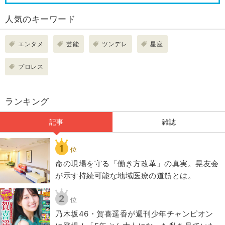
人気のキーワード
エンタメ
芸能
ツンデレ
星座
プロレス
ランキング
記事
雑誌
1
位
​命の現場を守る「働き方改革」の真実。晃友会
が示す持続可能な地域医療の道筋とは。
2
位
乃木坂46・賀喜遥香が週刊少年チャンピオン