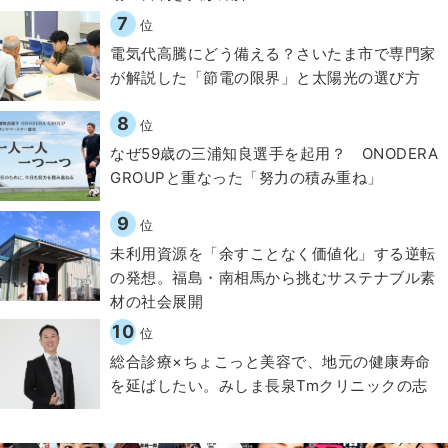
7
位
電気代高騰にどう備える？さいたま市で専門家
が解説した「節電の限界」と太陽光の選び方
8
位
なぜ59歳の三浦知良選手を起用？ ONODERA
GROUPと重なった「努力の積み重ね」
9
位
​​未利用資源を「余すことなく価値化」する逆転
の発想。福島・南相馬から挑むサステナブル素
材の社会展開​
10
位
総合診療×ちょこっと美容で、地元の健康寿命
を延ばしたい。みしま長泉Tmクリニックの志