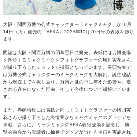
大阪・関西万博の公式キャラクター「ミャクミャク」が10月
14日（火）発売の「AERA」2025年10月20日号の表紙を飾り
ます。
同誌は大阪・関西万博の閉幕翌日に発売。表紙には万博会場
を闊歩するミャクミャクをフォトグラファーの蜷川実花さん
が撮り下ろしたショットが掲載となっています。巻頭特集で
は万博公式キャラクターのミャクミャクを大解剖。誕生秘話
から現在までを振り返り、万博と世の中に与えた影響や、愛
される存在になった理由、そして今後について紐解いていま
す。
また、巻頭特集には表紙と同じくフォトグラファーの蜷川実
花さんが撮り下ろした表情豊かなミャクミャクのグラビアを
掲載。さらに、ミャクミャクのAERA表紙登場を記念し、博
覧会協会から愛読者に抽選でグッズが当たる企画も実施され