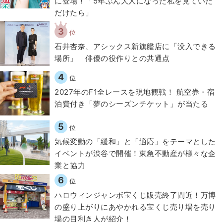
に登場！「5年ぶん大人になった私を見ていた
だけたら」
3
位
石井杏奈、アシックス新旗艦店に「没入できる
場所」 俳優の役作りとの共通点
4
位
2027年のF1全レースを現地観戦！ 航空券・宿
泊費付き「夢のシーズンチケット」が当たる
5
位
気候変動の「緩和」と「適応」をテーマとした
イベントが渋谷で開催！東急不動産が様々な企
業と協力
6
位
ハロウィンジャンボ宝くじ販売終了間近！万博
の盛り上がりにあやかれる宝くじ売り場を売り
場の目利き人が紹介！