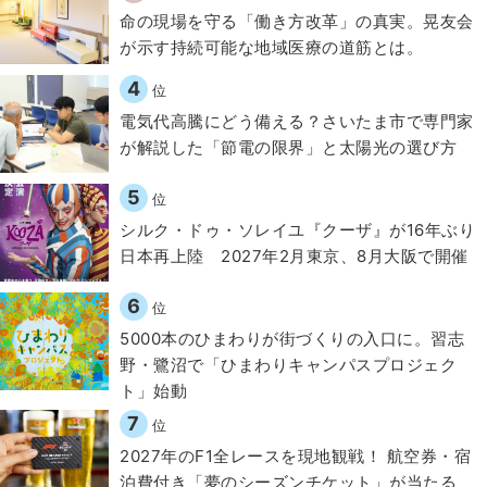
​命の現場を守る「働き方改革」の真実。晃友会
が示す持続可能な地域医療の道筋とは。
4
位
電気代高騰にどう備える？さいたま市で専門家
が解説した「節電の限界」と太陽光の選び方
5
位
シルク・ドゥ・ソレイユ『クーザ』が16年ぶり
日本再上陸 2027年2月東京、8月大阪で開催
6
位
5000本のひまわりが街づくりの入口に。習志
野・鷺沼で「ひまわりキャンパスプロジェク
ト」始動
7
位
2027年のF1全レースを現地観戦！ 航空券・宿
泊費付き「夢のシーズンチケット」が当たる