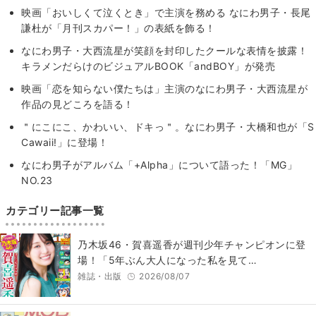
映画「おいしくて泣くとき」で主演を務める なにわ男子・長尾
謙杜が「月刊スカパー！」の表紙を飾る！
なにわ男子・大西流星が笑顔を封印したクールな表情を披露！
キラメンだらけのビジュアルBOOK「andBOY」が発売
映画「恋を知らない僕たちは」主演のなにわ男子・大西流星が
作品の見どころを語る！
＂にこにこ、かわいい、ドキっ＂。なにわ男子・大橋和也が「S
Cawaii!」に登場！
なにわ男子がアルバム「+Alpha」について語った！「MG」
NO.23
カテゴリー記事一覧
乃木坂46・賀喜遥香が週刊少年チャンピオンに登
場！「5年ぶん大人になった私を見て…
雑誌・出版
2026/08/07