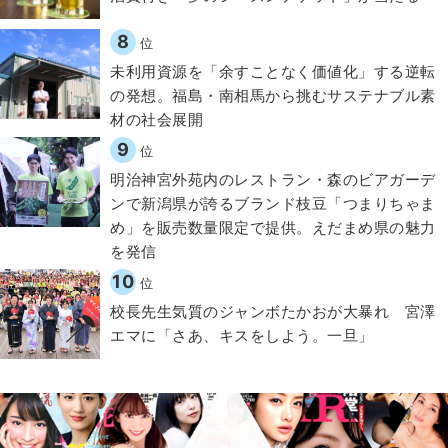
8
位
​​未利用資源を「余すことなく価値化」する逆転
の発想。福島・南相馬から挑むサステナブル素
材の社会展開​
9
位
明治神宮外苑内のレストラン・森のビアガーデ
ンで新潟県が誇るブランド枝豆「つまりちゃま
め」を販売数量限定で提供。えだまめ県の魅力
を発信
10
位
校長先生気質のジャンボたかおが大暴れ 宮澤
エマに「さあ、キスをしよう。一旦」