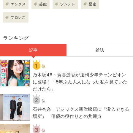
エンタメ
芸能
ツンデレ
星座
プロレス
ランキング
記事
雑誌
1
位
乃木坂46・賀喜遥香が週刊少年チャンピオン
に登場！「5年ぶん大人になった私を見ていた
だけたら」
2
位
石井杏奈、アシックス新旗艦店に「没入できる
場所」 俳優の役作りとの共通点
3
位