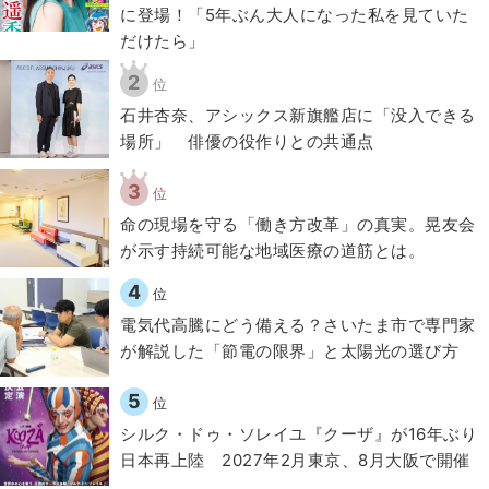
に登場！「5年ぶん大人になった私を見ていた
だけたら」
2
位
石井杏奈、アシックス新旗艦店に「没入できる
場所」 俳優の役作りとの共通点
3
位
​命の現場を守る「働き方改革」の真実。晃友会
が示す持続可能な地域医療の道筋とは。
4
位
電気代高騰にどう備える？さいたま市で専門家
が解説した「節電の限界」と太陽光の選び方
5
位
シルク・ドゥ・ソレイユ『クーザ』が16年ぶり
日本再上陸 2027年2月東京、8月大阪で開催