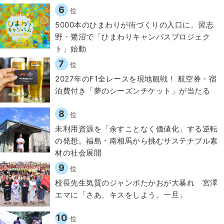
6
位
5000本のひまわりが街づくりの入口に。習志
野・鷺沼で「ひまわりキャンパスプロジェク
ト」始動
7
位
2027年のF1全レースを現地観戦！ 航空券・宿
泊費付き「夢のシーズンチケット」が当たる
8
位
​​未利用資源を「余すことなく価値化」する逆転
の発想。福島・南相馬から挑むサステナブル素
材の社会展開​
9
位
校長先生気質のジャンボたかおが大暴れ 宮澤
エマに「さあ、キスをしよう。一旦」
10
位