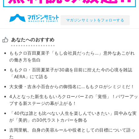
マガジンサミットをフォローする
あなたへのおすすめ
ももクロ百田夏菜子「もし会社員だったら…」意外なあこがれ
の働き方を告白
ももクロ・百田夏菜子が30歳を目前に控えた今の心境を雑誌
「AERA」にて語る
大女優・吉永小百合からの御指名に…ももクロがシミジミだ！
4人となった新生ももいろクローバーＺの「覚悟」！パワーアッ
プする新ステージの幕が上がる！
「40代は誰とも比べない人生を楽しんでいきたい」田中みな実
が「美的」の30代ラストカバーを飾る
吉岡里帆、自身の美容ルールや役者としての目標について語っ
た