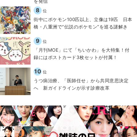
を発信
8
位
街中にポケモン100匹以上、立像は19匹 日本
橋・八重洲で“伝説のポケモン”を巡る謎解き
9
位
「月刊MOE」にて「ちいかわ」を大特集！付
録にはポストカード3枚セットが付属！
10
位
うつ病治療、「医師任せ」から共同意思決定
へ 新ガイドラインが示す診療改革