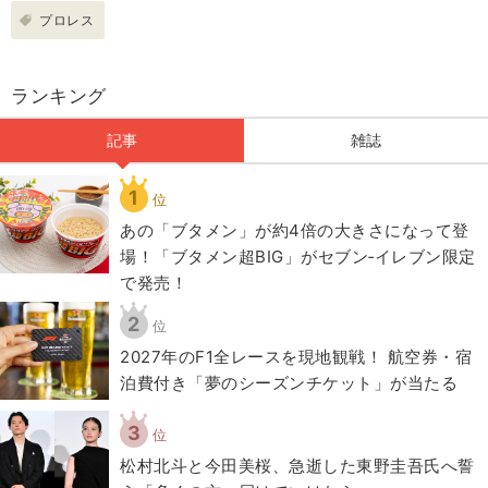
プロレス
ランキング
記事
雑誌
1
位
あの「ブタメン」が約4倍の大きさになって登
場！「ブタメン超BIG」がセブン‐イレブン限定
で発売！
2
位
2027年のF1全レースを現地観戦！ 航空券・宿
泊費付き「夢のシーズンチケット」が当たる
3
位
松村北斗と今田美桜、急逝した東野圭吾氏へ誓