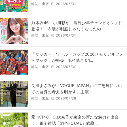
雑誌・出版
2026/07/31
乃木坂46・小川彩が「週刊少年チャンピオン」に
登場！「衣装が制服じゃなくなったの…
雑誌・出版
2026/07/31
「サッカー・ワールドカップ2026メモリアルフォ
トブック」が発売！104試合＆1…
雑誌・出版
2026/07/30
長澤まさみが「VOGUE JAPAN」にて芝居につい
ての自身の考えを明かす。主演…
雑誌・出版
2026/07/28
元HKT48・矢吹奈子が東京の新たな魅力と出会
う。電子雑誌「旅色FOCAL」武蔵…