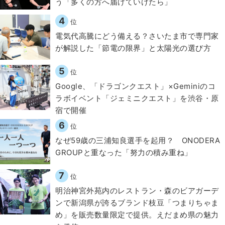
う「多くの方へ届けていけたら」
4
位
電気代高騰にどう備える？さいたま市で専門家
が解説した「節電の限界」と太陽光の選び方
5
位
Google、「ドラゴンクエスト」×Geminiのコ
ラボイベント「ジェミニクエスト」を渋谷・原
宿で開催
6
位
なぜ59歳の三浦知良選手を起用？ ONODERA
GROUPと重なった「努力の積み重ね」
7
位
明治神宮外苑内のレストラン・森のビアガーデ
ンで新潟県が誇るブランド枝豆「つまりちゃま
め」を販売数量限定で提供。えだまめ県の魅力