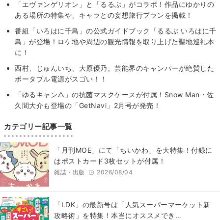
「エヴァンゲリオン」と「るるぶ」がコラボ！作品にゆかりの
ある場所の特集や、キャラとの妄想旅行プランを掲載！
番組「いろはに千鳥」の公式ガイドブック「るるぶ いろはに千
鳥」が登場！ロケ地や周辺の観光情報を取り上げた聖地巡礼本
に！
西村、じゅんいち、大原優乃。芸能界のキャンパーが絶賛した
ポータブル電源がスゴい！！
「ゆるキャン△」の抗菌マスクケースが付属！Snow Man・佐
久間大介も登場の「GetNavi」2月号が発売！
カテゴリー記事一覧
「月刊MOE」にて「ちいかわ」を大特集！付録に
はポストカード3枚セットが付属！
雑誌・出版
2026/08/04
「LDK」の最新号は「人気スーパーマーケット新
攻略術」を特集！本当にオススメでき…