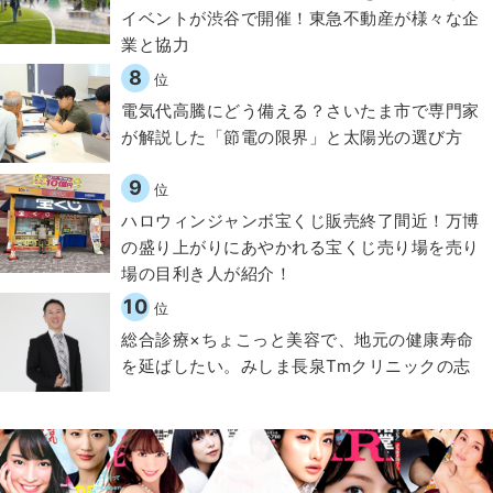
イベントが渋谷で開催！東急不動産が様々な企
業と協力
8
位
電気代高騰にどう備える？さいたま市で専門家
が解説した「節電の限界」と太陽光の選び方
9
位
ハロウィンジャンボ宝くじ販売終了間近！万博
の盛り上がりにあやかれる宝くじ売り場を売り
場の目利き人が紹介！
10
位
総合診療×ちょこっと美容で、地元の健康寿命
を延ばしたい。みしま長泉Tmクリニックの志