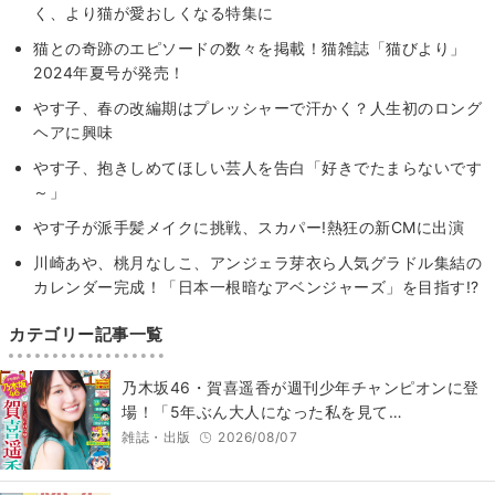
く、より猫が愛おしくなる特集に
猫との奇跡のエピソードの数々を掲載！猫雑誌「猫びより」
2024年夏号が発売！
やす子、春の改編期はプレッシャーで汗かく？人生初のロング
ヘアに興味
やす子、抱きしめてほしい芸人を告白「好きでたまらないです
～」
やす子が派手髪メイクに挑戦、スカパー!熱狂の新CMに出演
川崎あや、桃月なしこ、アンジェラ芽衣ら人気グラドル集結の
カレンダー完成！「日本一根暗なアベンジャーズ」を目指す!?
カテゴリー記事一覧
乃木坂46・賀喜遥香が週刊少年チャンピオンに登
場！「5年ぶん大人になった私を見て…
雑誌・出版
2026/08/07