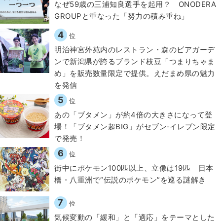
なぜ59歳の三浦知良選手を起用？ ONODERA
GROUPと重なった「努力の積み重ね」
4
位
明治神宮外苑内のレストラン・森のビアガーデ
ンで新潟県が誇るブランド枝豆「つまりちゃま
め」を販売数量限定で提供。えだまめ県の魅力
を発信
5
位
あの「ブタメン」が約4倍の大きさになって登
場！「ブタメン超BIG」がセブン‐イレブン限定
で発売！
6
位
街中にポケモン100匹以上、立像は19匹 日本
橋・八重洲で“伝説のポケモン”を巡る謎解き
7
位
気候変動の「緩和」と「適応」をテーマとした