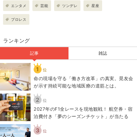
エンタメ
芸能
ツンデレ
星座
プロレス
ランキング
記事
雑誌
1
位
​命の現場を守る「働き方改革」の真実。晃友会
が示す持続可能な地域医療の道筋とは。
2
位
2027年のF1全レースを現地観戦！ 航空券・宿
泊費付き「夢のシーズンチケット」が当たる
3
位