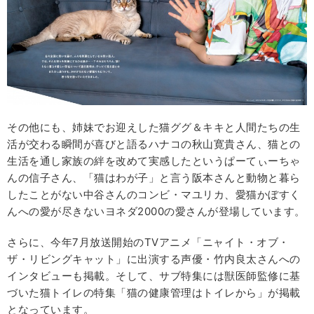
その他にも、姉妹でお迎えした猫ググ＆キキと人間たちの生
活が交わる瞬間が喜びと語るハナコの秋山寛貴さん、猫との
生活を通し家族の絆を改めて実感したというぱーてぃーちゃ
んの信子さん、「猫はわが子」と言う阪本さんと動物と暮ら
したことがない中谷さんのコンビ・マユリカ、愛猫かぼすく
んへの愛が尽きないヨネダ2000の愛さんが登場しています。
さらに、今年7月放送開始のTVアニメ「ニャイト・オブ・
ザ・リビングキャット」に出演する声優・竹内良太さんへの
インタビューも掲載。そして、サブ特集には獣医師監修に基
づいた猫トイレの特集「猫の健康管理はトイレから」が掲載
となっています。