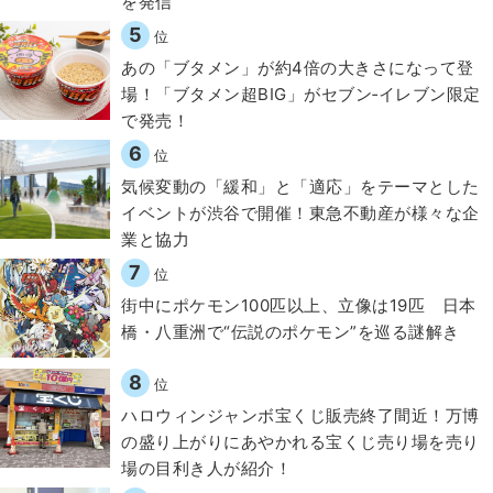
を発信
5
位
あの「ブタメン」が約4倍の大きさになって登
場！「ブタメン超BIG」がセブン‐イレブン限定
で発売！
6
位
気候変動の「緩和」と「適応」をテーマとした
イベントが渋谷で開催！東急不動産が様々な企
業と協力
7
位
街中にポケモン100匹以上、立像は19匹 日本
橋・八重洲で“伝説のポケモン”を巡る謎解き
8
位
ハロウィンジャンボ宝くじ販売終了間近！万博
の盛り上がりにあやかれる宝くじ売り場を売り
場の目利き人が紹介！