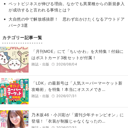
ペットビジネスが伸びる理由。なかでも異業種からの新規参入
が成功すると言われる事情とは？
大自然の中で解放感抜群！ 思わず出かけたくなるアウトドア
パーク3選
カテゴリー記事一覧
「月刊MOE」にて「ちいかわ」を大特集！付録に
はポストカード3枚セットが付属！
雑誌・出版
2026/08/04
「LDK」の最新号は「人気スーパーマーケット新
攻略術」を特集！本当にオススメでき…
雑誌・出版
2026/07/31
乃木坂46・小川彩が「週刊少年チャンピオン」に
登場！「衣装が制服じゃなくなったの…
雑誌・出版
2026/07/31