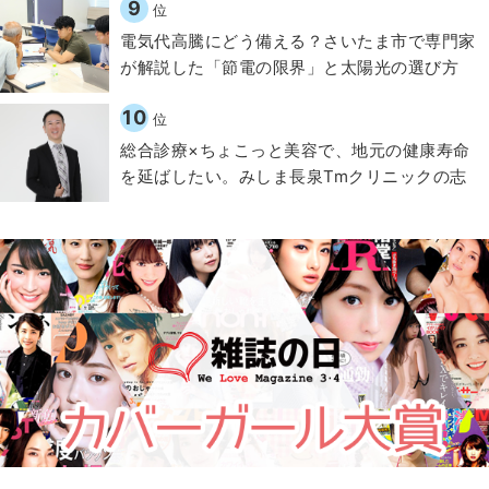
9
位
電気代高騰にどう備える？さいたま市で専門家
が解説した「節電の限界」と太陽光の選び方
10
位
総合診療×ちょこっと美容で、地元の健康寿命
を延ばしたい。みしま長泉Tmクリニックの志