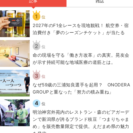
記事
雑誌
1
位
2027年のF1全レースを現地観戦！ 航空券・宿
泊費付き「夢のシーズンチケット」が当たる
2
位
​命の現場を守る「働き方改革」の真実。晃友会
が示す持続可能な地域医療の道筋とは。
3
位
なぜ59歳の三浦知良選手を起用？ ONODERA
GROUPと重なった「努力の積み重ね」
4
位
明治神宮外苑内のレストラン・森のビアガーデ
ンで新潟県が誇るブランド枝豆「つまりちゃま
め」を販売数量限定で提供。えだまめ県の魅力