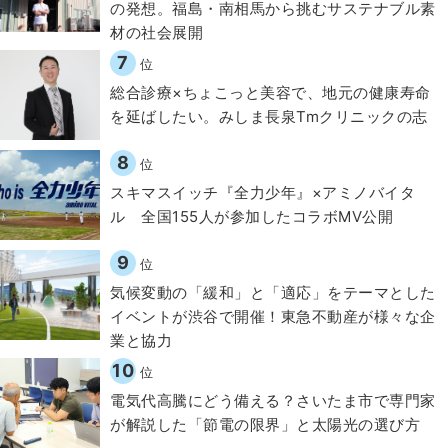
の発想。福島・南相馬から挑むサステナブル素
材の社会展開​
7
位
総合診療×ちょこっと美容で、地元の健康寿命
を延ばしたい。みしま長泉Tmクリニックの志
8
位
スキマスイッチ『全力少年』×アミノバイタ
ル 全国155人が参加したコラボMV公開
9
位
気候変動の「緩和」と「適応」をテーマとした
イベントが渋谷で開催！東急不動産が様々な企
業と協力
10
位
電気代高騰にどう備える？さいたま市で専門家
が解説した「節電の限界」と太陽光の選び方