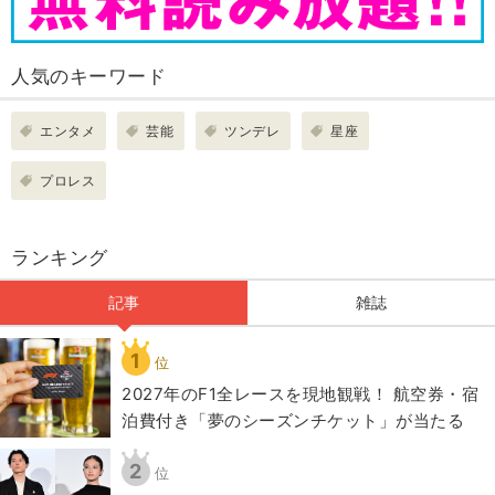
人気のキーワード
エンタメ
芸能
ツンデレ
星座
プロレス
ランキング
記事
雑誌
1
位
2027年のF1全レースを現地観戦！ 航空券・宿
泊費付き「夢のシーズンチケット」が当たる
2
位