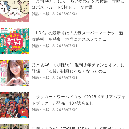
「月刊MOE」にて「ちいかわ」を大特集！付録に
はポストカード3枚セットが付属！
雑誌・出版
2026/08/04
「LDK」の最新号は「人気スーパーマーケット新
攻略術」を特集！本当にオススメでき…
雑誌・出版
2026/07/31
乃木坂46・小川彩が「週刊少年チャンピオン」に
登場！「衣装が制服じゃなくなったの…
雑誌・出版
2026/07/31
「サッカー・ワールドカップ2026メモリアルフォ
トブック」が発売！104試合＆1…
雑誌・出版
2026/07/30
長澤まさみが「VOGUE JAPAN」にて芝居につい