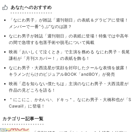
あなたへのおすすめ
「なにわ男子」が雑誌「週刊朝日」の表紙＆グラビアに登場！
メンバーで一番“うぶ”なのは誰？
なにわ男子が雑誌「週刊朝日」の表紙に登場！特集では中高年
の間で急増する包茎手術や脱毛について掲載
映画「おいしくて泣くとき」で主演を務める なにわ男子・長尾
謙杜が「月刊スカパー！」の表紙を飾る！
なにわ男子・大西流星が笑顔を封印したクールな表情を披露！
キラメンだらけのビジュアルBOOK「andBOY」が発売
映画「恋を知らない僕たちは」主演のなにわ男子・大西流星が
作品の見どころを語る！
＂にこにこ、かわいい、ドキっ＂。なにわ男子・大橋和也が「S
Cawaii!」に登場！
カテゴリー記事一覧