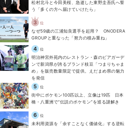
松村北斗と今田美桜、急逝した東野圭吾氏へ誓
う「多くの方へ届けていけたら」
3
位
なぜ59歳の三浦知良選手を起用？ ONODERA
GROUPと重なった「努力の積み重ね」
4
位
明治神宮外苑内のレストラン・森のビアガーデ
ンで新潟県が誇るブランド枝豆「つまりちゃま
め」を販売数量限定で提供。えだまめ県の魅力
を発信
5
位
街中にポケモン100匹以上、立像は19匹 日本
橋・八重洲で“伝説のポケモン”を巡る謎解き
6
位
​​未利用資源を「余すことなく価値化」する逆転