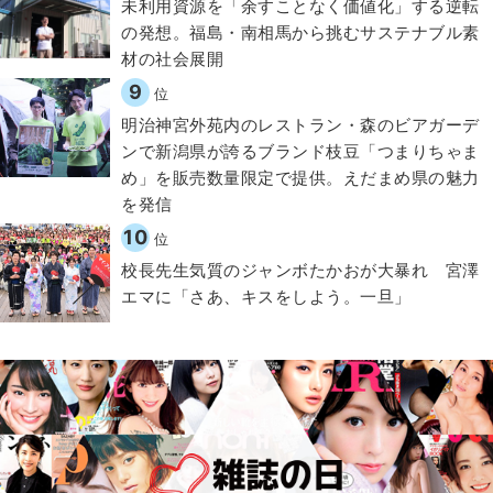
​​未利用資源を「余すことなく価値化」する逆転
の発想。福島・南相馬から挑むサステナブル素
材の社会展開​
9
位
明治神宮外苑内のレストラン・森のビアガーデ
ンで新潟県が誇るブランド枝豆「つまりちゃま
め」を販売数量限定で提供。えだまめ県の魅力
を発信
10
位
校長先生気質のジャンボたかおが大暴れ 宮澤
エマに「さあ、キスをしよう。一旦」