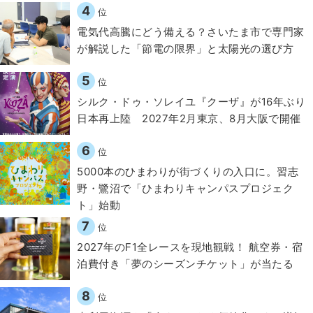
4
位
電気代高騰にどう備える？さいたま市で専門家
が解説した「節電の限界」と太陽光の選び方
5
位
シルク・ドゥ・ソレイユ『クーザ』が16年ぶり
日本再上陸 2027年2月東京、8月大阪で開催
6
位
5000本のひまわりが街づくりの入口に。習志
野・鷺沼で「ひまわりキャンパスプロジェク
ト」始動
7
位
2027年のF1全レースを現地観戦！ 航空券・宿
泊費付き「夢のシーズンチケット」が当たる
8
位