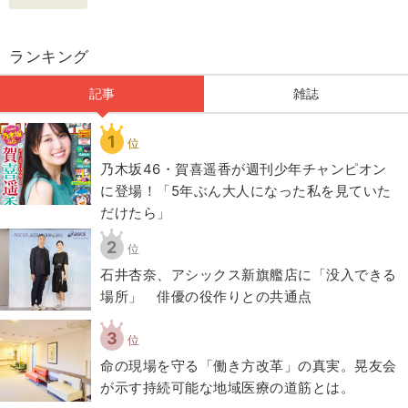
ランキング
記事
雑誌
1
位
乃木坂46・賀喜遥香が週刊少年チャンピオン
に登場！「5年ぶん大人になった私を見ていた
だけたら」
2
位
石井杏奈、アシックス新旗艦店に「没入できる
場所」 俳優の役作りとの共通点
3
位
​命の現場を守る「働き方改革」の真実。晃友会
が示す持続可能な地域医療の道筋とは。