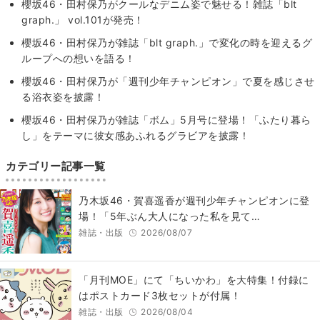
櫻坂46・田村保乃がクールなデニム姿で魅せる！雑誌「blt
graph.」 vol.101が発売！
櫻坂46・田村保乃が雑誌「blt graph.」で変化の時を迎えるグ
ループへの想いを語る！
櫻坂46・田村保乃が「週刊少年チャンピオン」で夏を感じさせ
る浴衣姿を披露！
櫻坂46・田村保乃が雑誌「ボム」5月号に登場！「ふたり暮ら
し」をテーマに彼女感あふれるグラビアを披露！
カテゴリー記事一覧
乃木坂46・賀喜遥香が週刊少年チャンピオンに登
場！「5年ぶん大人になった私を見て…
雑誌・出版
2026/08/07
「月刊MOE」にて「ちいかわ」を大特集！付録に
はポストカード3枚セットが付属！
雑誌・出版
2026/08/04