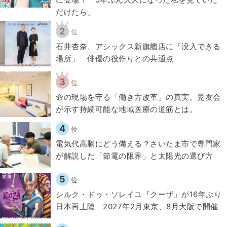
だけたら」
2
位
石井杏奈、アシックス新旗艦店に「没入できる
場所」 俳優の役作りとの共通点
3
位
​命の現場を守る「働き方改革」の真実。晃友会
が示す持続可能な地域医療の道筋とは。
4
位
電気代高騰にどう備える？さいたま市で専門家
が解説した「節電の限界」と太陽光の選び方
5
位
シルク・ドゥ・ソレイユ『クーザ』が16年ぶり
日本再上陸 2027年2月東京、8月大阪で開催