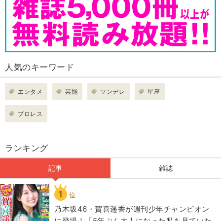
人気のキーワード
エンタメ
芸能
ツンデレ
星座
プロレス
ランキング
記事
雑誌
1
位
乃木坂46・賀喜遥香が週刊少年チャンピオン
に登場！「5年ぶん大人になった私を見ていた