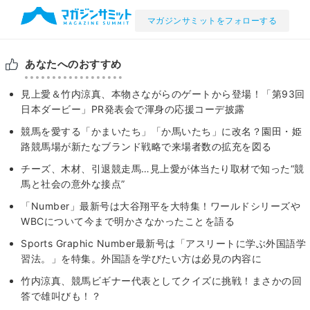
マガジンサミットをフォローする
あなたへのおすすめ
見上愛＆竹内涼真、本物さながらのゲートから登場！「第93回
日本ダービー」PR発表会で渾身の応援コーデ披露
競馬を愛する「かまいたち」「か馬いたち」に改名？園田・姫
路競馬場が新たなブランド戦略で来場者数の拡充を図る
チーズ、木材、引退競走馬…見上愛が体当たり取材で知った“競
馬と社会の意外な接点”
「Number」最新号は大谷翔平を大特集！ワールドシリーズや
WBCについて今まで明かさなかったことを語る
Sports Graphic Number最新号は「アスリートに学ぶ外国語学
習法。」を特集。外国語を学びたい方は必見の内容に
竹内涼真、競馬ビギナー代表としてクイズに挑戦！まさかの回
答で雄叫びも！？