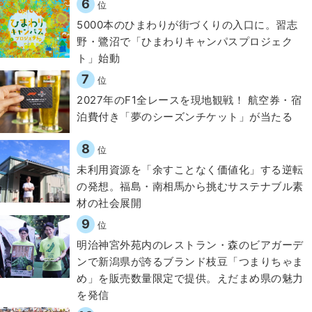
6
位
5000本のひまわりが街づくりの入口に。習志
野・鷺沼で「ひまわりキャンパスプロジェク
ト」始動
7
位
2027年のF1全レースを現地観戦！ 航空券・宿
泊費付き「夢のシーズンチケット」が当たる
8
位
​​未利用資源を「余すことなく価値化」する逆転
の発想。福島・南相馬から挑むサステナブル素
材の社会展開​
9
位
明治神宮外苑内のレストラン・森のビアガーデ
ンで新潟県が誇るブランド枝豆「つまりちゃま
め」を販売数量限定で提供。えだまめ県の魅力
を発信