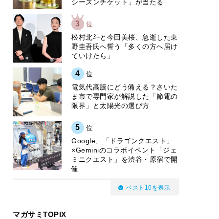
シーズンチケット」が当たる
3
位
松村北斗と今田美桜、急逝した東
野圭吾氏へ誓う「多くの方へ届け
ていけたら」
4
位
電気代高騰にどう備える？さいた
ま市で専門家が解説した「節電の
限界」と太陽光の選び方
5
位
Google、「ドラゴンクエスト」
×Geminiのコラボイベント「ジェ
ミニクエスト」を渋谷・原宿で開
催
ベスト10を表示
マガサミTOPIX