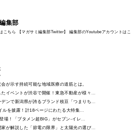
編集部
ントはこちら
【マガサミ編集部Twitter】
編集部のYoutubeアカウントはこ
事
友会が示す持続可能な地域医療の道筋とは。
したイベントが渋谷で開催！東急不動産が様々…
ーデンで新潟県が誇るブランド枝豆「つまりち…
イルを披露！計18ページにわたる大特集…
登場！「ブタメン超BIG」がセブン‐イレ…
門家が解説した「節電の限界」と太陽光の選び…