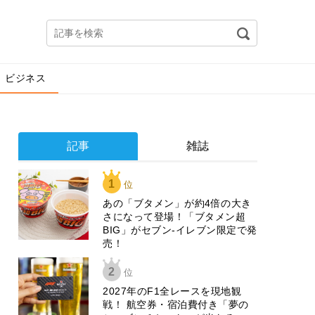
ビジネス
記事
雑誌
1
位
あの「ブタメン」が約4倍の大き
さになって登場！「ブタメン超
BIG」がセブン‐イレブン限定で発
売！
2
位
2027年のF1全レースを現地観
戦！ 航空券・宿泊費付き「夢の