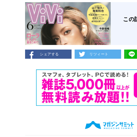
この
シェアする
リツィート