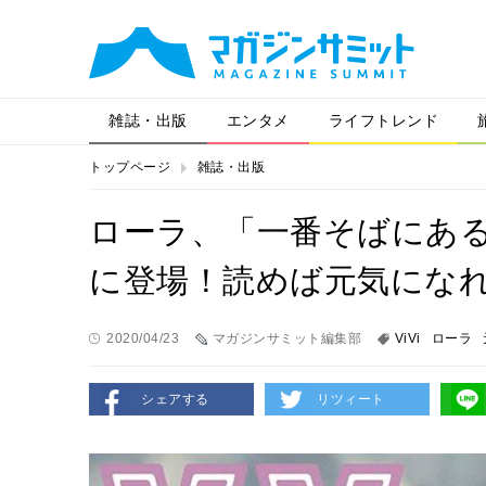
雑誌・出版
エンタメ
ライフトレンド
トップページ
雑誌・出版
ローラ、「一番そばにある
に登場！読めば元気にな
2020/04/23
マガジンサミット編集部
ViVi
ローラ
シェアする
リツィート