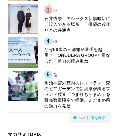
3
位
石井杏奈、アシックス新旗艦店に
「没入できる場所」 俳優の役作
りとの共通点
4
位
なぜ59歳の三浦知良選手を起
用？ ONODERA GROUPと重な
った「努力の積み重ね」
5
位
明治神宮外苑内のレストラン・森
のビアガーデンで新潟県が誇るブ
ランド枝豆「つまりちゃまめ」を
販売数量限定で提供。えだまめ県
の魅力を発信
ベスト10を表示
マガサミTOPIX