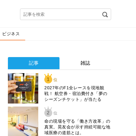
ビジネス
記事
雑誌
1
位
2027年のF1全レースを現地観
戦！ 航空券・宿泊費付き「夢の
シーズンチケット」が当たる
2
位
​命の現場を守る「働き方改革」の
真実。晃友会が示す持続可能な地
域医療の道筋とは。