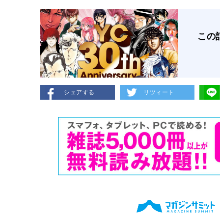
この
シェアする
リツィート