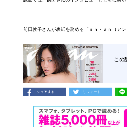
前田敦子さんが表紙を務める「ａｎ・ａｎ（アンアン
この
シェアする
リツィート