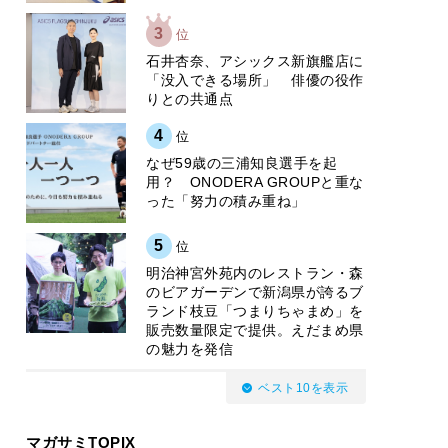
3
位
石井杏奈、アシックス新旗艦店に
「没入できる場所」 俳優の役作
りとの共通点
4
位
なぜ59歳の三浦知良選手を起
用？ ONODERA GROUPと重な
った「努力の積み重ね」
5
位
明治神宮外苑内のレストラン・森
のビアガーデンで新潟県が誇るブ
ランド枝豆「つまりちゃまめ」を
販売数量限定で提供。えだまめ県
の魅力を発信
ベスト10を表示
マガサミTOPIX