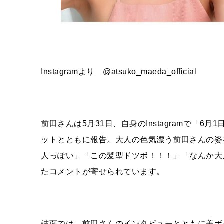
Instagramより
@atsuko_maeda_official
前田さんは
5
月
31
日、自身の
Instagram
で「
6
月
1
ットとともに報告。大人の色気漂う前田さんの姿
人っぽい」「この髪型ドツボ！！！」「なんか大
たコメントが寄せられています。
誌面では、前田さんのインタビューとともに美ボ