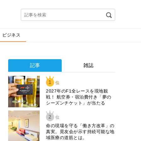
ビジネス
記事
雑誌
1
位
2027年のF1全レースを現地観
戦！ 航空券・宿泊費付き「夢の
シーズンチケット」が当たる
2
位
​命の現場を守る「働き方改革」の
真実。晃友会が示す持続可能な地
域医療の道筋とは。