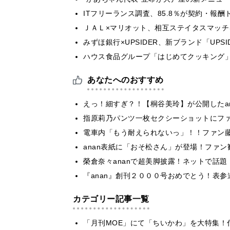
ITフリーランス調査、85.8％が契約・報
ＪＡＬ×マリオット、相互ステイタスマッ
みずほ銀行×UPSIDER、新ブランド「UPSIDER
ハウス食品グループ「はじめてクッキング」
あなたへのおすすめ
えっ！細すぎ？！【桐谷美玲】が公開したa
指原莉乃パンツ一枚セクシーショットにファ
電車内「もう耐えられないっ」！！ファン
anan表紙に「おそ松さん」が登場！ファ
榮倉奈々ananで超美脚披露！ネットで話
『anan』創刊２０００号おめでとう！表参
カテゴリー記事一覧
「月刊MOE」にて「ちいかわ」を大特集！