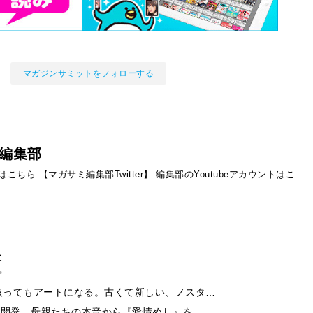
マガジンサミットをフォローする
編集部
ントはこちら
【マガサミ編集部Twitter】
編集部のYoutubeアカウントはこ
事
取ってもアートになる。古くて新しい、ノスタ…
ー開発 母親たちの本音から『愛情めし』を…