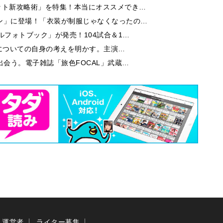
ット新攻略術」を特集！本当にオススメでき…
ン」に登場！「衣装が制服じゃなくなったの…
ルフォトブック」が発売！104試合＆1…
芝居についての自身の考えを明かす。主演…
出会う。電子雑誌「旅色FOCAL」武蔵…
運営者
ライター募集