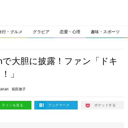
旅行・グルメ
グラビア
恋愛・心理
趣味・スポーツ
anで大胆に披露！ファン「ドキ
！！」
anan
前田敦子
ラインを送る
ブックマーク
ポケットする