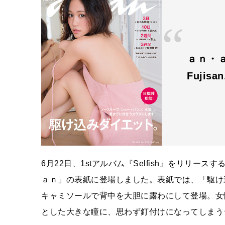
ａｎ・ａ
Fujisa
6
月
22
日、
1st
アルバム『
Selfish
』をリリースす
ａｎ」の表紙に登場しました。表紙では、「駆け
キャミソールで背中を大胆に露わにして登場。女
とした大きな瞳に、思わず釘付けになってしまう