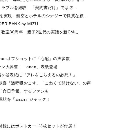
酬トラブルを経験 「契約書だけ」では防…
チを実現 航空とホテルのシナジーで良質な顧…
 BANK by MIZU…
教室30周年 親子2世代の実話を新CMに
nanオフショットに「心配」の声多数
ン大興奮！「anan」表紙登場
藤ヶ谷表紙に『アレをこらえるの必死！』
ン歓喜「過呼吸おこす」「こわくて開けない」の声
題「命日予報」するファンも
道駅を『anan』ジャック！
付録にはポストカード3枚セットが付属！