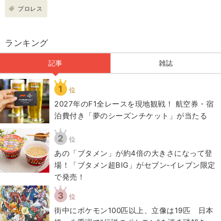
プロレス
ランキング
記事
雑誌
1
位
2027年のF1全レースを現地観戦！ 航空券・宿
泊費付き「夢のシーズンチケット」が当たる
2
位
あの「ブタメン」が約4倍の大きさになって登
場！「ブタメン超BIG」がセブン‐イレブン限定
で発売！
3
位
街中にポケモン100匹以上、立像は19匹 日本