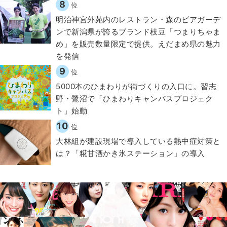
8
位
明治神宮外苑内のレストラン・森のビアガーデ
ンで新潟県が誇るブランド枝豆「つまりちゃま
め」を販売数量限定で提供。えだまめ県の魅力
を発信
9
位
5000本のひまわりが街づくりの入口に。習志
野・鷺沼で「ひまわりキャンパスプロジェク
ト」始動
10
位
大林組が建設現場で導入している熱中症対策と
は？「糀甘酒かき氷ステーション」の導入