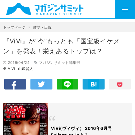
トップページ
雑誌・出版
『ViVi』が“今”もっとも「国宝級イケメ
ン」を発表！栄えあるトップは？
2016/04/24
マガジンサミット編集部
ViVi
山﨑賢人
ViVi(ヴィヴィ） 2016年6月号
Fujisan.co.jpより