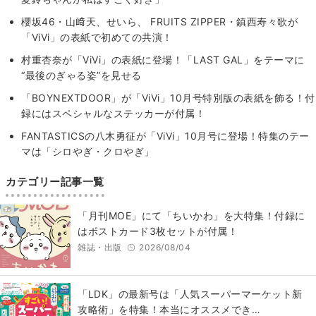
櫻坂46・山﨑天、せいら、 FRUITS ZIPPER・鎮西寿々歌が
「ViVi」の表紙で初めての共演！
村重杏奈が「ViVi」の表紙に登場！「LAST GAL」をテーマに
“最後のぎゃる姿”を見せる
「BOYNEXTDOOR」が「ViVi」10月号特別版の表紙を飾る！付
録にはスペシャルなステッカーが付属！
FANTASTICSの八木勇征が「ViVi」10月号に登場！特集のテー
マは「シロやぎ・クロやぎ」
カテゴリー記事一覧
「月刊MOE」にて「ちいかわ」を大特集！付録に
はポストカード3枚セットが付属！
雑誌・出版
2026/08/04
「LDK」の最新号は「人気スーパーマーケット新
攻略術」を特集！本当にオススメでき…