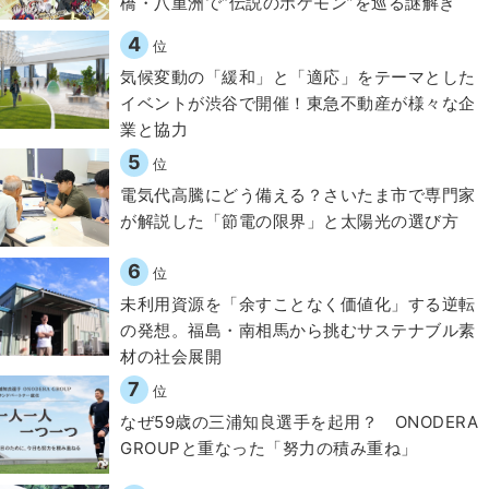
橋・八重洲で“伝説のポケモン”を巡る謎解き
4
位
気候変動の「緩和」と「適応」をテーマとした
イベントが渋谷で開催！東急不動産が様々な企
業と協力
5
位
電気代高騰にどう備える？さいたま市で専門家
が解説した「節電の限界」と太陽光の選び方
6
位
​​未利用資源を「余すことなく価値化」する逆転
の発想。福島・南相馬から挑むサステナブル素
材の社会展開​
7
位
なぜ59歳の三浦知良選手を起用？ ONODERA
GROUPと重なった「努力の積み重ね」