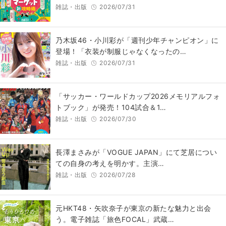
雑誌・出版
2026/07/31
乃木坂46・小川彩が「週刊少年チャンピオン」に
登場！「衣装が制服じゃなくなったの…
雑誌・出版
2026/07/31
「サッカー・ワールドカップ2026メモリアルフォ
トブック」が発売！104試合＆1…
雑誌・出版
2026/07/30
長澤まさみが「VOGUE JAPAN」にて芝居につい
ての自身の考えを明かす。主演…
雑誌・出版
2026/07/28
元HKT48・矢吹奈子が東京の新たな魅力と出会
う。電子雑誌「旅色FOCAL」武蔵…