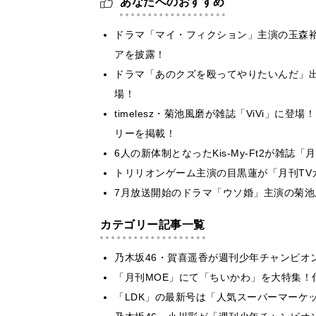
あなたへのおすすめ
ドラマ「マイ・フィクション」主演の玉森裕
アを披露！
ドラマ「あのクズを殴ってやりたいんだ」出演の
場！
timelesz・菊池風磨が雑誌「ViVi」
リーを掲載！
6人の新体制となったKis-My-Ft2が雑
トリリオンゲーム主演の目黒蓮が「月刊TV
7月放送開始のドラマ「ウソ婚」主演の菊池風
カテゴリー記事一覧
乃木坂46・賀喜遥香が週刊少年チャンピオ
「月刊MOE」にて「ちいかわ」を大特集！
「LDK」の最新号は「人気スーパーマーケ