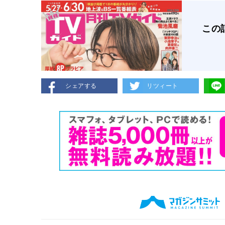
この
シェアする
リツィート