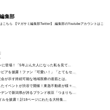
編集部
ントはこちら
【マガサミ編集部Twitter】
編集部のYoutubeアカウントはこ
事
ンに登場！「5年ぶん大人になった私を見て…
ラビアを披露！ファン「可愛い！」「とてもセ…
友会が示す持続可能な地域医療の道筋とは。
したイベントが渋谷で開催！東急不動産が様々…
ーデンで新潟県が誇るブランド枝豆「つまりち…
イルを披露！計18ページにわたる大特集…