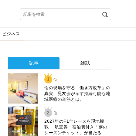
ビジネス
記事
雑誌
1
位
​命の現場を守る「働き方改革」の
真実。晃友会が示す持続可能な地
域医療の道筋とは。
2
位
2027年のF1全レースを現地観
戦！ 航空券・宿泊費付き「夢の
シーズンチケット」が当たる