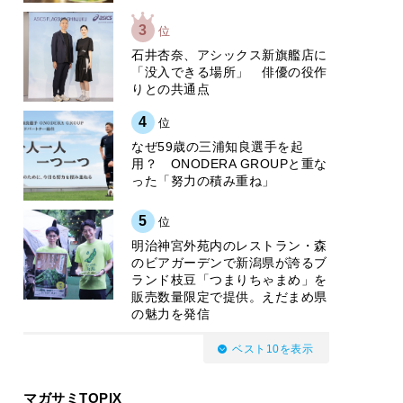
3
位
石井杏奈、アシックス新旗艦店に
「没入できる場所」 俳優の役作
りとの共通点
4
位
なぜ59歳の三浦知良選手を起
用？ ONODERA GROUPと重な
った「努力の積み重ね」
5
位
明治神宮外苑内のレストラン・森
のビアガーデンで新潟県が誇るブ
ランド枝豆「つまりちゃまめ」を
販売数量限定で提供。えだまめ県
の魅力を発信
ベスト10を表示
マガサミTOPIX