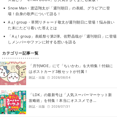
Snow Man・渡辺翔太が「週刊朝日」の表紙、グラビアに登
場！自身の歌声について語る！
Aぇ! group・草間リチャード敬太が週刊朝日に登場！悩み抜い
た末にたどり着いた答えとは
「Aぇ! group」表紙祭り第2弾。佐野晶哉が「週刊朝日」に登場
しメンバーやファンに対する想いを語る
カテゴリー記事一覧
「月刊MOE」にて「ちいかわ」を大特集！付録に
はポストカード3枚セットが付属！
雑誌・出版
2026/08/04
「LDK」の最新号は「人気スーパーマーケット新
攻略術」を特集！本当にオススメでき…
雑誌・出版
2026/07/31