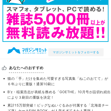
マガジンサミットをフォローする
あなたへのおすすめ
猫の「手」だけを集めた可愛すぎる写真集「ねこのおてて」が
６年ぶりに重版！通算10刷に
B’z・稲葉浩志が表紙を務める「GOETHE」10月号が品切れ続出
により３刷目の重版を決定！
累計15万部突破！ビッグなぬいぐるみが付属する「北海道チー
ズ蒸しケーキFAN BOOK」が人気すぎてまたも重版！