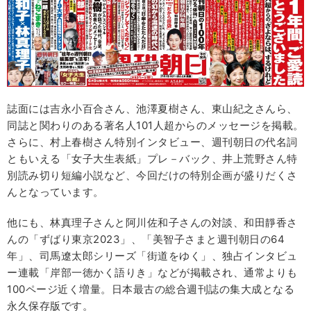
誌面には吉永小百合さん、池澤夏樹さん、東山紀之さんら、
同誌と関わりのある著名人101人超からのメッセージを掲載。
さらに、村上春樹さん特別インタビュー、週刊朝日の代名詞
ともいえる「女子大生表紙」プレ－バック、井上荒野さん特
別読み切り短編小説など、今回だけの特別企画が盛りだくさ
んとなっています。
他にも、林真理子さんと阿川佐和子さんの対談、和田靜香さ
んの「ずばり東京2023」、「美智子さまと週刊朝日の64
年」、司馬遼太郎シリーズ「街道をゆく」、独占インタビュ
ー連載「岸部一徳かく語りき」などが掲載され、通常よりも
100ページ近く増量。日本最古の総合週刊誌の集大成となる
永久保存版です。