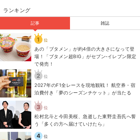
ランキング
記事
雑誌
1
位
あの「ブタメン」が約4倍の大きさになって登
場！「ブタメン超BIG」がセブン‐イレブン限定
で発売！
2
位
2027年のF1全レースを現地観戦！ 航空券・宿
泊費付き「夢のシーズンチケット」が当たる
3
位
松村北斗と今田美桜、急逝した東野圭吾氏へ誓
う「多くの方へ届けていけたら」
4
位