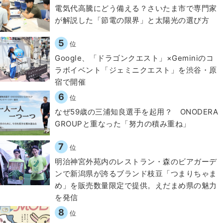
電気代高騰にどう備える？さいたま市で専門家
が解説した「節電の限界」と太陽光の選び方
5
位
Google、「ドラゴンクエスト」×Geminiのコ
ラボイベント「ジェミニクエスト」を渋谷・原
宿で開催
6
位
なぜ59歳の三浦知良選手を起用？ ONODERA
GROUPと重なった「努力の積み重ね」
7
位
明治神宮外苑内のレストラン・森のビアガーデ
ンで新潟県が誇るブランド枝豆「つまりちゃま
め」を販売数量限定で提供。えだまめ県の魅力
を発信
8
位