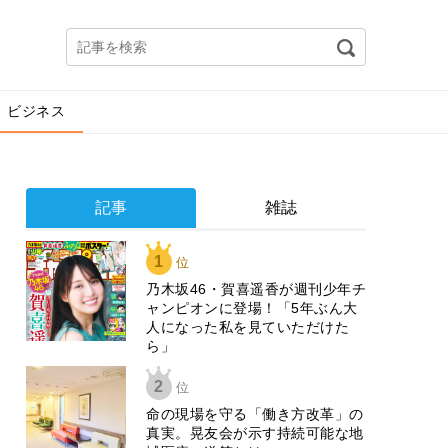
ビジネス
記事
雑誌
1
位
乃木坂46・賀喜遥香が週刊少年チ
ャンピオンに登場！「5年ぶん大
人になった私を見ていただけた
ら」
2
位
​命の現場を守る「働き方改革」の
真実。晃友会が示す持続可能な地