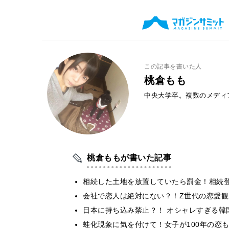
この記事を書いた人
桃倉もも
中央大学卒。複数のメディ
桃倉ももが書いた記事
相続した土地を放置していたら罰金！相続
会社で恋人は絶対にない？！Z世代の恋愛観
日本に持ち込み禁止？！ オシャレすぎる韓
蛙化現象に気を付けて！女子が100年の恋