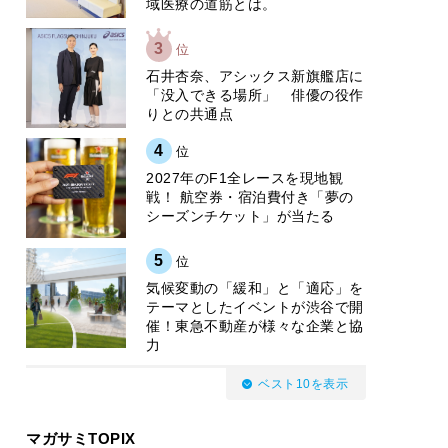
域医療の道筋とは。
3
位
石井杏奈、アシックス新旗艦店に
「没入できる場所」 俳優の役作
りとの共通点
4
位
2027年のF1全レースを現地観
戦！ 航空券・宿泊費付き「夢の
シーズンチケット」が当たる
5
位
気候変動の「緩和」と「適応」を
テーマとしたイベントが渋谷で開
催！東急不動産が様々な企業と協
力
ベスト10を表示
マガサミTOPIX