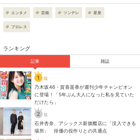
エンタメ
芸能
ツンデレ
星座
プロレス
ランキング
記事
雑誌
1
位
乃木坂46・賀喜遥香が週刊少年チャンピオン
に登場！「5年ぶん大人になった私を見ていた
だけたら」
2
位
石井杏奈、アシックス新旗艦店に「没入できる
場所」 俳優の役作りとの共通点