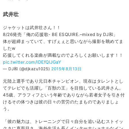
武井壮
ジャケットは武井壮さん！！
8/26発売「俺の応援歌- BE ESQUIRE.–mixed by DJ和」
体が超締まっていて、すげぇぇと思いながら撮影を眺めてま
したw
応援してくれる楽曲が満載なのでよろしくお願いします！！
pic.twitter.com/IDEfQlJGaY
— DJ和 (@djkazu1025)
2015年8月13日
元陸上選手であり元日本チャンピオン、現在はタレントとし
てテレビでも活躍し「百獣の王」を目指している武井さん。
45歳、アラフィフという年齢でありながら若者女子を引き付
けるその体つきは彼の日々の苦労のたまものでありましょ
う。
「彼の魅力は、トレーニングで日々自分を追い込むストイッ
クさに真面目さ。海外生活も長くインターナショナルなイン