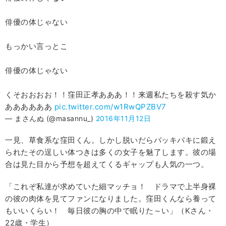
俳優の体じゃない
もっかい言っとこ
俳優の体じゃない
くそおおおお！！窪田正孝あああ！！来週私たちを殺す気か
ああああああ
pic.twitter.com/w1RwQPZBV7
— まさんぬ (@masannu_)
2016年11月12日
一見、草食系な窪田くん。しかし脱いだらバッキバキに鍛え
られたその逞しい体つきは多くの女子を魅了します。彼の場
合は見た目から予想を超えてくるギャップも人気の一つ。
「これぞ私達が求めていた細マッチョ！ ドラマで上半身裸
の彼の肉体を見てファンになりました。窪田くんなら養って
もいいくらい！ 毎日彼の胸の中で眠りた～い」（Kさん・
22歳・学生）