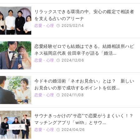
リラックスできる環境の中、安心の鑑定で相談者
を支える占いのアリーナ
恋愛・心理
2025/02/14
恋愛経験ゼロでも結婚はできる。結婚相談所ハピ
ネス福岡店代表 佐田幸子が語る「婚活…
恋愛・心理
2024/12/06
今ドキの婚活術「ネオお見合い」とは？ 新しい
お見合いの形で成功するポイントを伝授…
恋愛・心理
2024/11/08
サウナきっかけの"サ恋"で恋愛がうまくいく！？
マッチングアプリ「with」とサウ…
恋愛・心理
2024/04/26