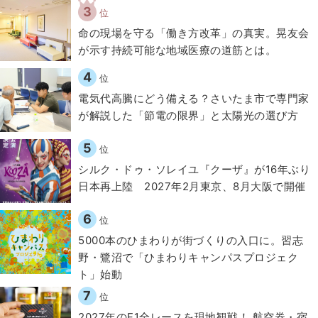
3
位
​命の現場を守る「働き方改革」の真実。晃友会
が示す持続可能な地域医療の道筋とは。
4
位
電気代高騰にどう備える？さいたま市で専門家
が解説した「節電の限界」と太陽光の選び方
5
位
シルク・ドゥ・ソレイユ『クーザ』が16年ぶり
日本再上陸 2027年2月東京、8月大阪で開催
6
位
5000本のひまわりが街づくりの入口に。習志
野・鷺沼で「ひまわりキャンパスプロジェク
ト」始動
7
位
2027年のF1全レースを現地観戦！ 航空券・宿