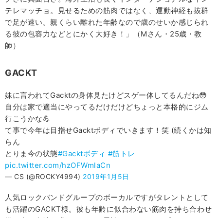
テレマッチョ。見せるための筋肉ではなく、運動神経も抜群
で足が速い。親くらい離れた年齢なので歳のせいか感じられ
る彼の包容力などとにかく大好き！」（Mさん・25歳・教
師）
GACKT
妹に言われてGacktの身体見たけどスゲー体してるんだね😳
自分は家で適当にやってるだけだけどちょっと本格的にジム
行こうかな💪
て事で今年は目指せGacktボディでいきます！笑 (続くかは知
らん
とりま今の状態
#Gacktボディ
#筋トレ
pic.twitter.com/hzOFWmlaCn
— CS (@ROCKY4994)
2019年1月5日
人気ロックバンドグループのボーカルですがタレントとして
も活躍のGACKT様。彼も年齢に似合わない筋肉を持ち合わせ