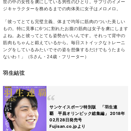
世の中の女性を虜にしている男性のひとり。サプリのイメー
ジキャラクターを務めるまでの肉体美に女子はメロメロ。
「彼ってとても完璧主義、体まで均等に筋肉のついた美しい
もの。特に見事に6つに割れたお腹の筋肉は女子を虜にします
よね。あと彼ってとても姿勢がいいんです。それって背中の
筋肉もちゃんと鍛えているから。毎日ストイックなトレーニ
ングをしているみたいでその姿を想像するだけでもうたまら
ないわ！」（Sさん・24歳・フリーター）
羽生結弦
サンケイスポーツ特別版 「羽生連
覇 平昌オリンピック総集編」 2018年
02月28日発売号
Fujisan.co.jpより