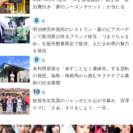
泊費付き「夢のシーズンチケット」が当たる
8
位
明治神宮外苑内のレストラン・森のビアガーデ
ンで新潟県が誇るブランド枝豆「つまりちゃま
め」を販売数量限定で提供。えだまめ県の魅力
を発信
9
位
​​未利用資源を「余すことなく価値化」する逆転
の発想。福島・南相馬から挑むサステナブル素
材の社会展開​
10
位
校長先生気質のジャンボたかおが大暴れ 宮澤
エマに「さあ、キスをしよう。一旦」