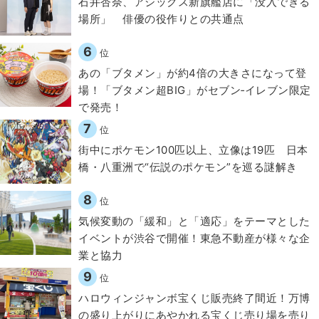
石井杏奈、アシックス新旗艦店に「没入できる
場所」 俳優の役作りとの共通点
6
位
あの「ブタメン」が約4倍の大きさになって登
場！「ブタメン超BIG」がセブン‐イレブン限定
で発売！
7
位
街中にポケモン100匹以上、立像は19匹 日本
橋・八重洲で“伝説のポケモン”を巡る謎解き
8
位
気候変動の「緩和」と「適応」をテーマとした
イベントが渋谷で開催！東急不動産が様々な企
業と協力
9
位
ハロウィンジャンボ宝くじ販売終了間近！万博
の盛り上がりにあやかれる宝くじ売り場を売り