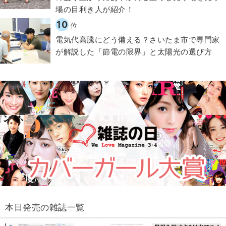
場の目利き人が紹介！
10
位
電気代高騰にどう備える？さいたま市で専門家
が解説した「節電の限界」と太陽光の選び方
本日発売の雑誌一覧