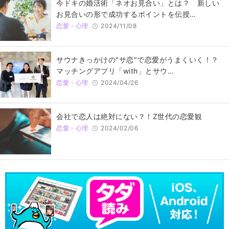
今ドキの婚活術「ネオお見合い」とは？ 新しい
お見合いの形で成功するポイントを伝授…
恋愛・心理
2024/11/08
サウナきっかけの"サ恋"で恋愛がうまくいく！？
マッチングアプリ「with」とサウ…
恋愛・心理
2024/04/26
会社で恋人は絶対にない？！Z世代の恋愛観
恋愛・心理
2024/02/06