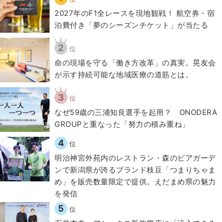
2027年のF1全レースを現地観戦！ 航空券・宿
泊費付き「夢のシーズンチケット」が当たる
2
位
​命の現場を守る「働き方改革」の真実。晃友会
が示す持続可能な地域医療の道筋とは。
3
位
なぜ59歳の三浦知良選手を起用？ ONODERA
GROUPと重なった「努力の積み重ね」
4
位
明治神宮外苑内のレストラン・森のビアガーデ
ンで新潟県が誇るブランド枝豆「つまりちゃま
め」を販売数量限定で提供。えだまめ県の魅力
を発信
5
位