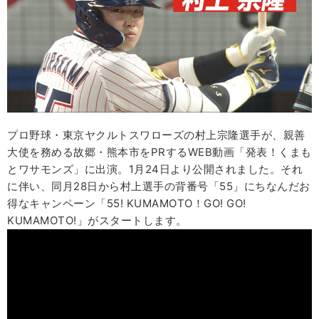
プロ野球・東京ヤクルトスワローズの村上宗隆選手が、親善
大使を務める故郷・熊本市をPRするWEB動画「発表！くまも
とワサモンズ」に出演。1月24日より公開されました。それ
に伴い、同月28日から村上選手の背番号「55」にちなんだお
得なキャンペーン「55! KUMAMOTO！GO! GO!
KUMAMOTO!」がスタートします。