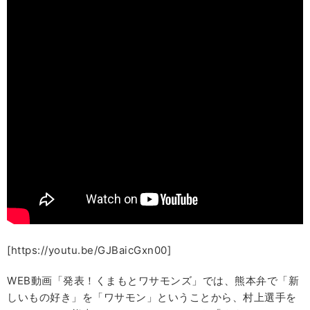
[https://youtu.be/GJBaicGxn00]
WEB動画「発表！くまもとワサモンズ」では、熊本弁で「新
しいもの好き」を「ワサモン」ということから、村上選手を