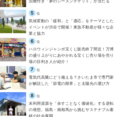
泊費付き「夢のシーズンチケット」が当たる
5
位
気候変動の「緩和」と「適応」をテーマとした
イベントが渋谷で開催！東急不動産が様々な企
業と協力
6
位
ハロウィンジャンボ宝くじ販売終了間近！万博
の盛り上がりにあやかれる宝くじ売り場を売り
場の目利き人が紹介！
7
位
電気代高騰にどう備える？さいたま市で専門家
が解説した「節電の限界」と太陽光の選び方
8
位
​​未利用資源を「余すことなく価値化」する逆転
の発想。福島・南相馬から挑むサステナブル素
材の社会展開​