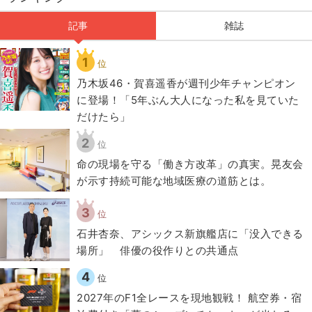
記事
雑誌
1
位
乃木坂46・賀喜遥香が週刊少年チャンピオン
に登場！「5年ぶん大人になった私を見ていた
だけたら」
2
位
​命の現場を守る「働き方改革」の真実。晃友会
が示す持続可能な地域医療の道筋とは。
3
位
石井杏奈、アシックス新旗艦店に「没入できる
場所」 俳優の役作りとの共通点
4
位
2027年のF1全レースを現地観戦！ 航空券・宿