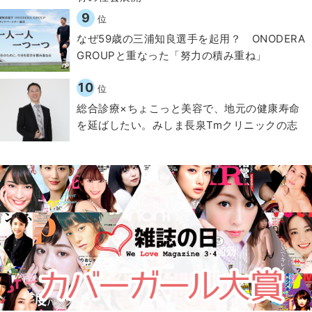
9
位
なぜ59歳の三浦知良選手を起用？ ONODERA
GROUPと重なった「努力の積み重ね」
10
位
総合診療×ちょこっと美容で、地元の健康寿命
を延ばしたい。みしま長泉Tmクリニックの志