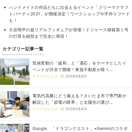
ハンドメイドの作品たちに出会えるイベント「クリーマクラフ
トパーティ2021」が開催決定！ワークショップや手作りフード
も！
大谷翔平の超リアルフィギュアが登場！ドジャース移籍第１号
の打席を細部まで完全に再現！
カテゴリー記事一覧
気候変動の「緩和」と「適応」をテーマとしたイ
ベントが渋谷で開催！東急不動産が様々…
ライフトレンド
2026/08/05
電気代高騰にどう備える？さいたま市で専門家が
解説した「節電の限界」と太陽光の選び…
ライフトレンド
2026/08/04
Google、「ドラゴンクエスト」×Geminiのコラボ