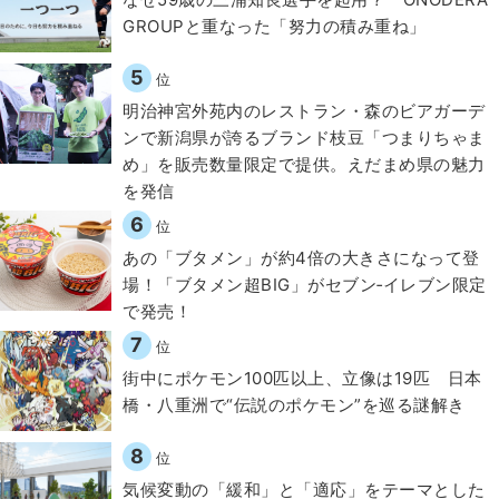
GROUPと重なった「努力の積み重ね」
5
位
明治神宮外苑内のレストラン・森のビアガーデ
ンで新潟県が誇るブランド枝豆「つまりちゃま
め」を販売数量限定で提供。えだまめ県の魅力
を発信
6
位
あの「ブタメン」が約4倍の大きさになって登
場！「ブタメン超BIG」がセブン‐イレブン限定
で発売！
7
位
街中にポケモン100匹以上、立像は19匹 日本
橋・八重洲で“伝説のポケモン”を巡る謎解き
8
位
気候変動の「緩和」と「適応」をテーマとした