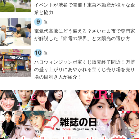
イベントが渋谷で開催！東急不動産が様々な企
業と協力
9
位
電気代高騰にどう備える？さいたま市で専門家
が解説した「節電の限界」と太陽光の選び方
10
位
ハロウィンジャンボ宝くじ販売終了間近！万博
の盛り上がりにあやかれる宝くじ売り場を売り
場の目利き人が紹介！