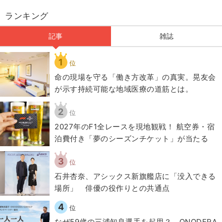
ランキング
記事
雑誌
1
位
​命の現場を守る「働き方改革」の真実。晃友会
が示す持続可能な地域医療の道筋とは。
2
位
2027年のF1全レースを現地観戦！ 航空券・宿
泊費付き「夢のシーズンチケット」が当たる
3
位
石井杏奈、アシックス新旗艦店に「没入できる
場所」 俳優の役作りとの共通点
4
位
なぜ59歳の三浦知良選手を起用？ ONODERA