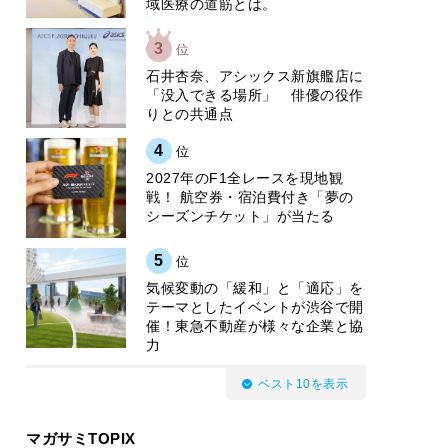
域医療の道筋とは。
3
位
石井杏奈、アシックス新旗艦店に
「没入できる場所」 俳優の役作
りとの共通点
4
位
2027年のF1全レースを現地観
戦！ 航空券・宿泊費付き「夢の
シーズンチケット」が当たる
5
位
気候変動の「緩和」と「適応」を
テーマとしたイベントが渋谷で開
催！東急不動産が様々な企業と協
力
ベスト10を表示
マガサミTOPIX