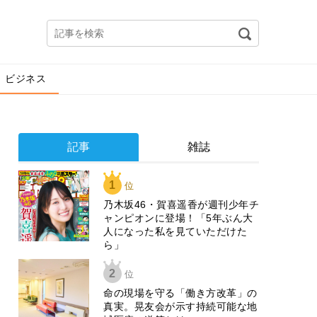
ビジネス
記事
雑誌
1
位
乃木坂46・賀喜遥香が週刊少年チ
ャンピオンに登場！「5年ぶん大
人になった私を見ていただけた
ら」
2
位
​命の現場を守る「働き方改革」の
真実。晃友会が示す持続可能な地