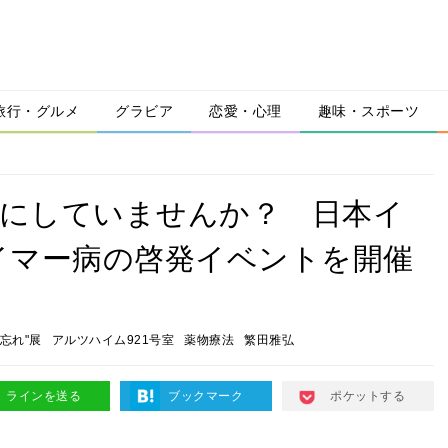
旅行・グルメ
グラビア
恋愛・心理
趣味・スポーツ
いにしていませんか？ 日本イ
イマー病の啓発イベントを開催
忘れ"展
アルツハイム921号室
薬物療法
繁田雅弘
ラインを送る
ブックマーク
ポケットする