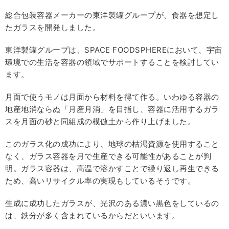
総合包装容器メーカーの東洋製罐グループが、食器を想定し
たガラスを開発しました。
東洋製罐グループは、SPACE FOODSPHEREにおいて、宇宙
環境での生活を容器の領域でサポートすることを検討してい
ます。
月面で使うモノは月面から材料を得て作る。いわゆる容器の
地産地消ならぬ「月産月消」を目指し、容器に活用するガラ
スを月面の砂と同組成の模倣土から作り上げました。
このガラス化の成功により、地球の枯渇資源を使用すること
なく、ガラス容器を月で生産できる可能性があることが判
明。ガラス容器は、高温で溶かすことで繰り返し再生できる
ため、高いリサイクル率の実現もしているそうです。
生成に成功したガラスが、光沢のある濃い黒色をしているの
は、鉄分が多く含まれているからだといいます。