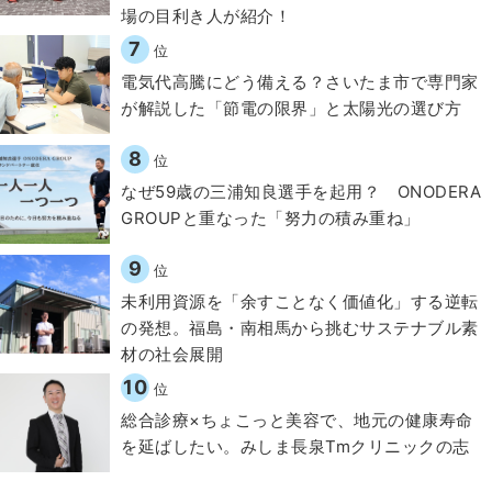
場の目利き人が紹介！
7
位
電気代高騰にどう備える？さいたま市で専門家
が解説した「節電の限界」と太陽光の選び方
8
位
なぜ59歳の三浦知良選手を起用？ ONODERA
GROUPと重なった「努力の積み重ね」
9
位
​​未利用資源を「余すことなく価値化」する逆転
の発想。福島・南相馬から挑むサステナブル素
材の社会展開​
10
位
総合診療×ちょこっと美容で、地元の健康寿命
を延ばしたい。みしま長泉Tmクリニックの志