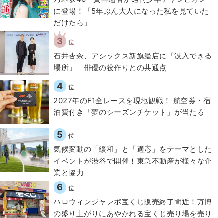
に登場！「5年ぶん大人になった私を見ていた
だけたら」
3
位
石井杏奈、アシックス新旗艦店に「没入できる
場所」 俳優の役作りとの共通点
4
位
2027年のF1全レースを現地観戦！ 航空券・宿
泊費付き「夢のシーズンチケット」が当たる
5
位
気候変動の「緩和」と「適応」をテーマとした
イベントが渋谷で開催！東急不動産が様々な企
業と協力
6
位
ハロウィンジャンボ宝くじ販売終了間近！万博
の盛り上がりにあやかれる宝くじ売り場を売り