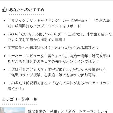
あなたへのおすすめ
「マジック：ザ・ギャザリング」カードが宇宙へ！『久遠の終
端』成層圏打ち上げプロジェクトをリポート
JAXA「だいち」応援アンバサダー・三浦大知、小学生と描いた
巨大文字を宇宙から撮影で大興奮！
宇宙産業への転職はあり？これから求められる職種とは
スーパーコンピュータ「富岳」の共用開始一周年！研究成果の
見どころを各分野のチェアの先生がオンラインで説明！
「進研ゼミこども大学」で宇宙飛行士が宇宙から授業を行う
「無重力ライブ授業」を実施！誰でも無料で参加可能！
この当たり前説明できる？「なんで自転があるのにアメリカに
着くの？」
カテゴリー記事一覧
気候変動の「緩和」と「適応」をテーマとしたイ