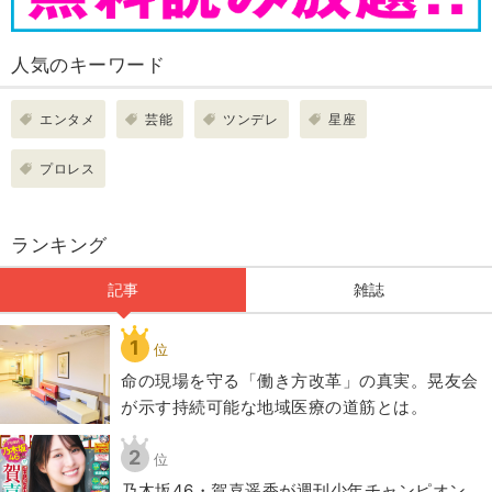
人気のキーワード
エンタメ
芸能
ツンデレ
星座
プロレス
ランキング
記事
雑誌
1
位
​命の現場を守る「働き方改革」の真実。晃友会
が示す持続可能な地域医療の道筋とは。
2
位
乃木坂46・賀喜遥香が週刊少年チャンピオン