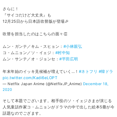
さらに！
『サイコだけど大丈夫』も
12月25日から日本語吹替版が登場🎉
吹替を担当したのはこちらの面々👏
ムン・ガンテ／キム・スヒョン：
#小林親弘
コ・ムニョン／ソ・イェジ：
#村中知
ムン・サンテ／オ・ジョンセ：
#平田広明
年末年始のイッキ見候補が増えていく…！
#ネトフリ
#韓ドラ
pic.twitter.com/Kadi6eLOPT
— Netflix Japan Anime (@NetflixJP_Anime)
December 18,
2020
そして本題でございます。相手役のソ・イェジさまが演じる
人気童話作家コ・ムニョンがドラマの中で出した絵本5冊が今
話題なのでござます。