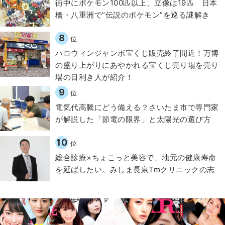
街中にポケモン100匹以上、立像は19匹 日本
橋・八重洲で“伝説のポケモン”を巡る謎解き
8
位
ハロウィンジャンボ宝くじ販売終了間近！万博
の盛り上がりにあやかれる宝くじ売り場を売り
場の目利き人が紹介！
9
位
電気代高騰にどう備える？さいたま市で専門家
が解説した「節電の限界」と太陽光の選び方
10
位
総合診療×ちょこっと美容で、地元の健康寿命
を延ばしたい。みしま長泉Tmクリニックの志