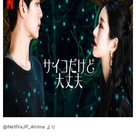
@NetflixJP_Anime より