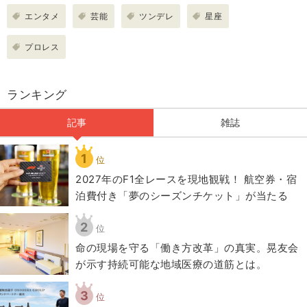
エンタメ
芸能
ツンデレ
星座
プロレス
ランキング
記事
雑誌
1
位
2027年のF1全レースを現地観戦！ 航空券・宿
泊費付き「夢のシーズンチケット」が当たる
2
位
​命の現場を守る「働き方改革」の真実。晃友会
が示す持続可能な地域医療の道筋とは。
3
位