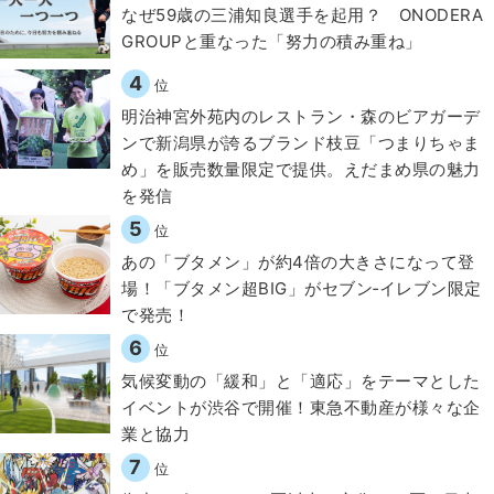
なぜ59歳の三浦知良選手を起用？ ONODERA
GROUPと重なった「努力の積み重ね」
4
位
明治神宮外苑内のレストラン・森のビアガーデ
ンで新潟県が誇るブランド枝豆「つまりちゃま
め」を販売数量限定で提供。えだまめ県の魅力
を発信
5
位
あの「ブタメン」が約4倍の大きさになって登
場！「ブタメン超BIG」がセブン‐イレブン限定
で発売！
6
位
気候変動の「緩和」と「適応」をテーマとした
イベントが渋谷で開催！東急不動産が様々な企
業と協力
7
位