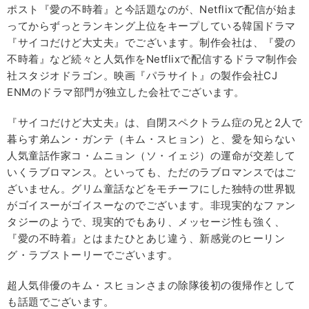
ポスト『愛の不時着』と今話題なのが、Netflixで配信が始ま
ってからずっとランキング上位をキープしている韓国ドラマ
『サイコだけど大丈夫』でございます。制作会社は、『愛の
不時着』など続々と人気作をNetflixで配信するドラマ制作会
社スタジオドラゴン。映画『パラサイト』の製作会社CJ
ENMのドラマ部門が独立した会社でございます。
『サイコだけど大丈夫』は、自閉スペクトラム症の兄と2人で
暮らす弟ムン・ガンテ（キム・スヒョン）と、愛を知らない
人気童話作家コ・ムニョン（ソ・イェジ）の運命が交差して
いくラブロマンス。といっても、ただのラブロマンスではご
ざいません。グリム童話などをモチーフにした独特の世界観
がゴイスーがゴイスーなのでございます。非現実的なファン
タジーのようで、現実的でもあり、メッセージ性も強く、
『愛の不時着』とはまたひとあじ違う、新感覚のヒーリン
グ・ラブストーリーでございます。
超人気俳優のキム・スヒョンさまの除隊後初の復帰作として
も話題でございます。