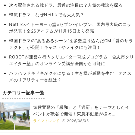
次々配信される韓ドラ、最近の注目は？人気の秘訣を探る
韓流ドラマ、なぜNetflixでも大人気？
Netflix×イトーヨーカ堂×セブン-イレブン、国内最大級のコラ
ボ発表！全26アイテムが11月15日より発売
韓国ドラマの“あるあるシーン”を多数盛り込んだCM「愛のサラ
テクト」が公開！キャストやメイクにも注目！
ROBOTが運営を行うクリエイター育成プログラム「合志市クリ
エイター塾」のオンライン受講が全国から可能に
ハラハラドキドキがクセになる！生き様が感動を生む！オスス
メのリアリティー番組は？
カテゴリー記事一覧
気候変動の「緩和」と「適応」をテーマとしたイ
ベントが渋谷で開催！東急不動産が様々…
ライフトレンド
2026/08/05