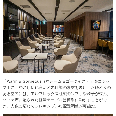
「Warm & Gorgeous（ウォーム＆ゴージャス）」をコンセ
プトに、やさしい色合いと木目調の素材を多用したゆとりの
ある空間には、アルフレックス社製のソファや椅子が並ぶ。
ソファ席に配された軽量テーブルは簡単に動かすことがで
き、人数に応じてフレキシブルな配置調整が可能だ。