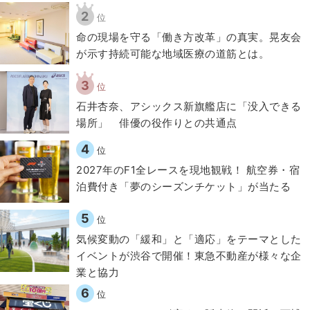
2
位
​命の現場を守る「働き方改革」の真実。晃友会
が示す持続可能な地域医療の道筋とは。
3
位
石井杏奈、アシックス新旗艦店に「没入できる
場所」 俳優の役作りとの共通点
4
位
2027年のF1全レースを現地観戦！ 航空券・宿
泊費付き「夢のシーズンチケット」が当たる
5
位
気候変動の「緩和」と「適応」をテーマとした
イベントが渋谷で開催！東急不動産が様々な企
業と協力
6
位