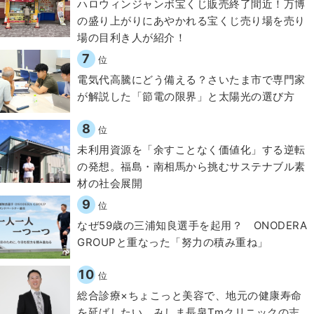
ハロウィンジャンボ宝くじ販売終了間近！万博
の盛り上がりにあやかれる宝くじ売り場を売り
場の目利き人が紹介！
7
位
電気代高騰にどう備える？さいたま市で専門家
が解説した「節電の限界」と太陽光の選び方
8
位
​​未利用資源を「余すことなく価値化」する逆転
の発想。福島・南相馬から挑むサステナブル素
材の社会展開​
9
位
なぜ59歳の三浦知良選手を起用？ ONODERA
GROUPと重なった「努力の積み重ね」
10
位
総合診療×ちょこっと美容で、地元の健康寿命
を延ばしたい。みしま長泉Tmクリニックの志