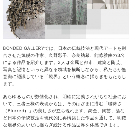
BONDED GALLERYでは、日本の伝統技法と現代アートを融
合させた気鋭の作家、久野彩子、奈良祐希、能條雅由の3名
による作品を紹介します。3人は金属と都市、建築と陶芸、
写真と記憶といった異なる領域を横断しながら、私たちが無
意識に認識している「境界」という概念に揺らぎをもたらし
ます。
あらゆるものが数値化され、明確に定義されがちな社会にお
いて、三者三様の表現からは、そのはざまに潜む「曖昧さ
（Blurred）」の美しさが立ち現れます。鋳金、陶芸、箔な
ど日本の伝統技法を現代的に再構築した作品を通して、明確
な境界のあいだに揺らぎ続ける作品世界を体感できます。