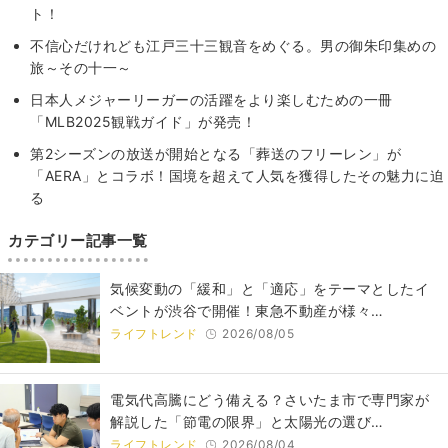
ト！
不信心だけれども江戸三十三観音をめぐる。男の御朱印集めの
旅～その十一～
日本人メジャーリーガーの活躍をより楽しむための一冊
「MLB2025観戦ガイド」が発売！
第2シーズンの放送が開始となる「葬送のフリーレン」が
「AERA」とコラボ！国境を超えて人気を獲得したその魅力に迫
る
カテゴリー記事一覧
気候変動の「緩和」と「適応」をテーマとしたイ
ベントが渋谷で開催！東急不動産が様々…
ライフトレンド
2026/08/05
電気代高騰にどう備える？さいたま市で専門家が
解説した「節電の限界」と太陽光の選び…
ライフトレンド
2026/08/04