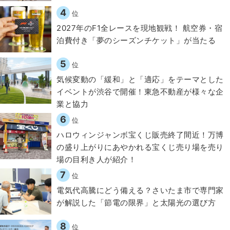
4
位
2027年のF1全レースを現地観戦！ 航空券・宿
泊費付き「夢のシーズンチケット」が当たる
5
位
気候変動の「緩和」と「適応」をテーマとした
イベントが渋谷で開催！東急不動産が様々な企
業と協力
6
位
ハロウィンジャンボ宝くじ販売終了間近！万博
の盛り上がりにあやかれる宝くじ売り場を売り
場の目利き人が紹介！
7
位
電気代高騰にどう備える？さいたま市で専門家
が解説した「節電の限界」と太陽光の選び方
8
位