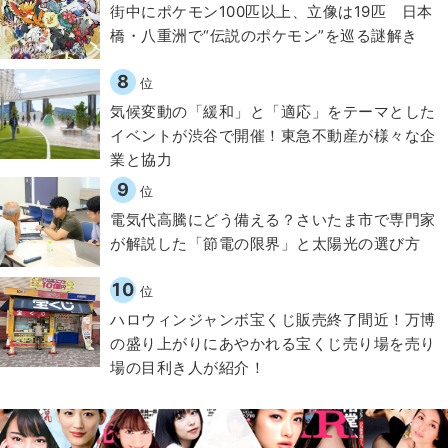
街中にポケモン100匹以上、立像は19匹 日本
橋・八重洲で“伝説のポケモン”を巡る謎解き
8
位
気候変動の「緩和」と「適応」をテーマとした
イベントが渋谷で開催！東急不動産が様々な企
業と協力
9
位
電気代高騰にどう備える？さいたま市で専門家
が解説した「節電の限界」と太陽光の選び方
10
位
ハロウィンジャンボ宝くじ販売終了間近！万博
の盛り上がりにあやかれる宝くじ売り場を売り
場の目利き人が紹介！