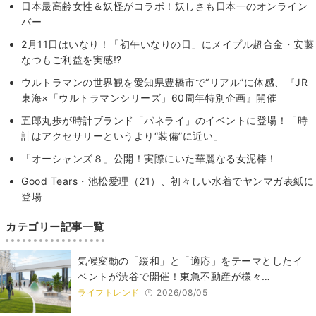
日本最高齢女性＆妖怪がコラボ！妖しさも日本一のオンライン
バー
2月11日はいなり！「初午いなりの日」にメイプル超合金・安藤
なつもご利益を実感!?
ウルトラマンの世界観を愛知県豊橋市で“リアル”に体感、『JR
東海×「ウルトラマンシリーズ」60周年特別企画』開催
五郎丸歩が時計ブランド「パネライ」のイベントに登場！「時
計はアクセサリーというより“装備”に近い」
「オーシャンズ８」公開！実際にいた華麗なる女泥棒！
Good Tears・池松愛理（21）、初々しい水着でヤンマガ表紙に
登場
カテゴリー記事一覧
気候変動の「緩和」と「適応」をテーマとしたイ
ベントが渋谷で開催！東急不動産が様々…
ライフトレンド
2026/08/05