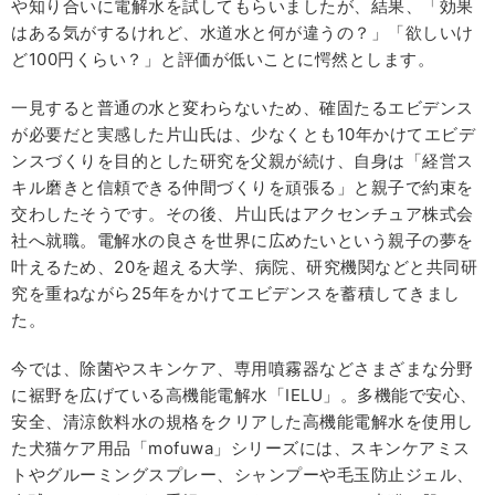
や知り合いに電解水を試してもらいましたが、結果、「効果
はある気がするけれど、水道水と何が違うの？」「欲しいけ
ど100円くらい？」と評価が低いことに愕然とします。
一見すると普通の水と変わらないため、確固たるエビデンス
が必要だと実感した片山氏は、少なくとも10年かけてエビデ
ンスづくりを目的とした研究を父親が続け、自身は「経営ス
キル磨きと信頼できる仲間づくりを頑張る」と親子で約束を
交わしたそうです。
その後、片山氏はアクセンチュア株式会
社へ就職。電解水の良さを世界に広めたいという親子の夢を
叶えるため、20を超える
大学、病院、研究機関などと
共同研
究を重ねながら25年をかけてエビデンスを蓄積してきまし
た。
今では、除菌やスキンケア、専用噴霧器などさまざまな分野
に裾野を広げている高機能電解水「IELU」。
多機能で安心、
安全、清涼飲料水の規格をクリアした高機能電解水を使用し
た犬猫ケア用品
「mofuwa」シリーズには、スキンケアミス
トやグルーミングスプレー、シャンプーや毛玉防止ジェル、