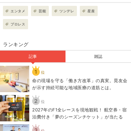
エンタメ
芸能
ツンデレ
星座
プロレス
ランキング
記事
雑誌
1
位
​命の現場を守る「働き方改革」の真実。晃友会
が示す持続可能な地域医療の道筋とは。
2
位
2027年のF1全レースを現地観戦！ 航空券・宿
泊費付き「夢のシーズンチケット」が当たる
3
位