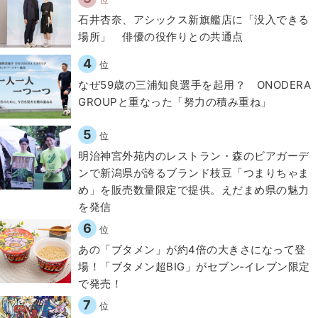
石井杏奈、アシックス新旗艦店に「没入できる
場所」 俳優の役作りとの共通点
4
位
なぜ59歳の三浦知良選手を起用？ ONODERA
GROUPと重なった「努力の積み重ね」
5
位
明治神宮外苑内のレストラン・森のビアガーデ
ンで新潟県が誇るブランド枝豆「つまりちゃま
め」を販売数量限定で提供。えだまめ県の魅力
を発信
6
位
あの「ブタメン」が約4倍の大きさになって登
場！「ブタメン超BIG」がセブン‐イレブン限定
で発売！
7
位