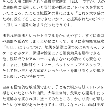
そんな人用に開発された高機能電解水「IELU」ですが、人の
皮膚疾患に活用したいと専門家や医師にアドバイスを求めて
いたところ、たまたま獣医師の目にとまり「これを犬や猫の
ために役立てることはできないか？」と提案されたのがペッ
ト用ミスト開発の始まりだったそうです。
肌荒れ乾燥肌といったトラブルをかかえやすく、すぐに傷口
や患部を舐めてしまう犬や猫にとって、まさに高機能電解水
「IELU」はうってつけ。地肌を清潔に保つのはもちろん、フ
ケ・かゆみケア、保湿や除菌による消臭効果も期待できる
他、洗浄成分やアルコールを含まないため舐めても安心で
す。また、獣医師やトリマー、ペットショップのスタッフ、
そして飼い主とその家族といったペットを取り巻く人や環境
にも優しいのが特長です。
自身も慢性的な敏感肌であり、子どもの頃から肌ストレスを
感じていたという片山氏。大学生当時、父親から開発中だっ
た電解水を渡され肌に塗ってみたところ、かなり潤いが増し
たという実感があったそうです。嬉しくなった片山氏は学友