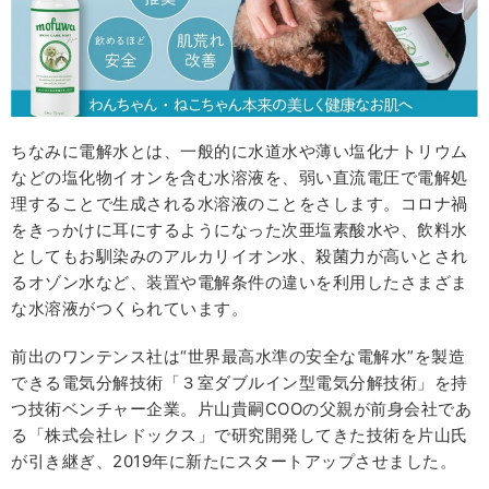
ちなみに電解水とは、一般的に水道水や薄い塩化ナトリウム
などの塩化物イオンを含む水溶液を、弱い直流電圧で電解処
理することで生成される水溶液のことをさします。コロナ禍
をきっかけに耳にするようになった次亜塩素酸水や、飲料水
としてもお馴染みのアルカリイオン水、殺菌力が高いとされ
るオゾン水など、装置や電解条件の違いを利用したさまざま
な水溶液がつくられています。
前出のワンテンス社は“世界最高水準の安全な電解水”を製造
できる電気分解技術「３室ダブルイン型電気分解技術」を持
つ技術ベンチャー企業。片山貴嗣COOの父親が前身会社であ
る「株式会社レドックス」で研究開発してきた技術を片山氏
が引き継ぎ、2019年に新たにスタートアップさせました。