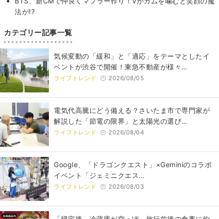
BTS、新CMで仲良くマフラー作り！Vがガムを噛むと笑顔の魔
法が!?
カテゴリー記事一覧
気候変動の「緩和」と「適応」をテーマとしたイ
ベントが渋谷で開催！東急不動産が様々…
ライフトレンド
2026/08/05
電気代高騰にどう備える？さいたま市で専門家が
解説した「節電の限界」と太陽光の選び…
ライフトレンド
2026/08/04
Google、「ドラゴンクエスト」×Geminiのコラボ
イベント「ジェミニクエス…
ライフトレンド
2026/08/03
「帰宅後、冷蔵庫が空っぽ」旅行前後の食事に約