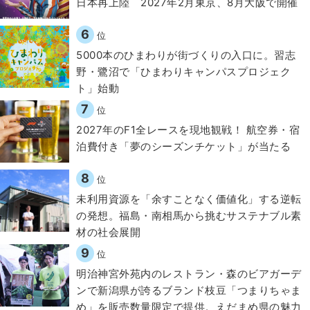
日本再上陸 2027年2月東京、8月大阪で開催
6
位
5000本のひまわりが街づくりの入口に。習志
野・鷺沼で「ひまわりキャンパスプロジェク
ト」始動
7
位
2027年のF1全レースを現地観戦！ 航空券・宿
泊費付き「夢のシーズンチケット」が当たる
8
位
​​未利用資源を「余すことなく価値化」する逆転
の発想。福島・南相馬から挑むサステナブル素
材の社会展開​
9
位
明治神宮外苑内のレストラン・森のビアガーデ
ンで新潟県が誇るブランド枝豆「つまりちゃま
め」を販売数量限定で提供。えだまめ県の魅力