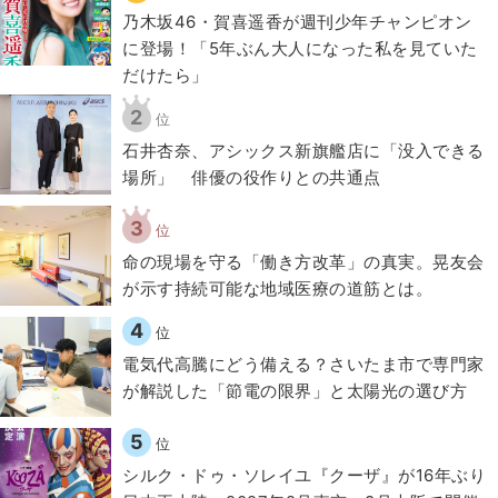
乃木坂46・賀喜遥香が週刊少年チャンピオン
に登場！「5年ぶん大人になった私を見ていた
だけたら」
2
位
石井杏奈、アシックス新旗艦店に「没入できる
場所」 俳優の役作りとの共通点
3
位
​命の現場を守る「働き方改革」の真実。晃友会
が示す持続可能な地域医療の道筋とは。
4
位
電気代高騰にどう備える？さいたま市で専門家
が解説した「節電の限界」と太陽光の選び方
5
位
シルク・ドゥ・ソレイユ『クーザ』が16年ぶり