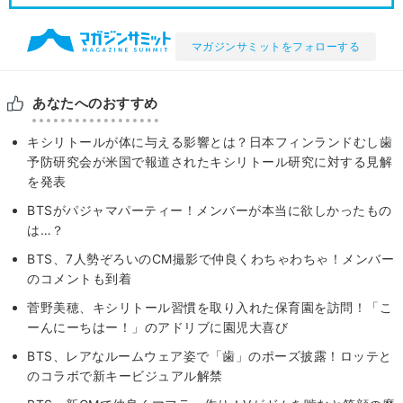
マガジンサミットをフォローする
あなたへのおすすめ
キシリトールが体に与える影響とは？⽇本フィンランドむし⻭
予防研究会が⽶国で報道されたキシリトール研究に対する⾒解
を発表
BTSがパジャマパーティー！メンバーが本当に欲しかったもの
は…？
BTS、7人勢ぞろいのCM撮影で仲良くわちゃわちゃ！メンバー
のコメントも到着
菅野美穂、キシリトール習慣を取り入れた保育園を訪問！「こ
ーんにーちはー！」のアドリブに園児大喜び
BTS、レアなルームウェア姿で「歯」のポーズ披露！ロッテと
のコラボで新キービジュアル解禁