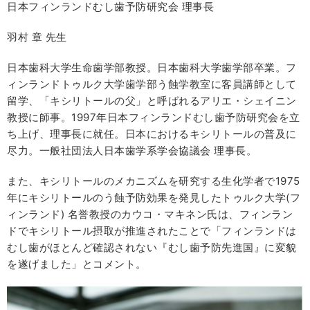
日本フィンランドむし歯予防研究会 理事長
羽村 章 先生
日本歯科大学生命歯学部教授。日本歯科大学歯学部卒業。フ
ィンランドトゥルク大学歯学部う蝕学教室に客員講師として
留学、「キシリトールの父」と呼ばれるアリエ・シェイニン
教授に師事。1997年日本フィンランドむし歯予防研究会を立
ち上げ、理事長に就任。日本におけるキシリトールの普及に
尽力。一般社団法人日本歯学系学会協議会 理事長。
また、キシリトールのメカニズムを研究する生化学者で1975
年にキシリトールのう蝕予防効果を発見したトゥルク大学(フ
ィンランド) 名誉教授のカウコ・マキネン氏は、フィンラン
ドでキシリトール摂取が推進されたことで「フィンランドは
むし歯がほとんど確認されない『むし歯予防先進国』に変貌
を遂げました」とコメント。