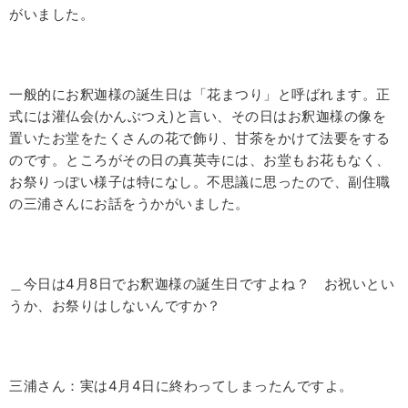
がいました。
一般的にお釈迦様の誕生日は「花まつり」と呼ばれます。正
式には灌仏会
(
かんぶつえ
)
と言い、その日はお釈迦様の像を
置いたお堂をたくさんの花で飾り、甘茶をかけて法要をする
のです。ところがその日の真英寺には、お堂もお花もなく、
お祭りっぽい様子は特になし。不思議に思ったので、副住職
の三浦さんにお話をうかがいました。
＿今日は
4
月
8
日でお釈迦様の誕生日ですよね？ お祝いとい
うか、お祭りはしないんですか？
三浦さん：実は
4
月
4
日に終わってしまったんですよ。