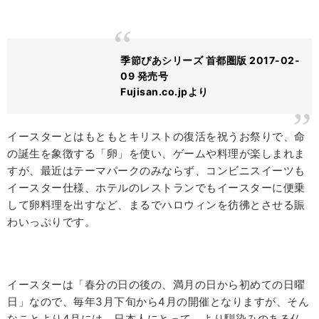
季節ぴあシリーズ 首都圏版 2017-02-
09 発売号
Fujisan.co.jpより
イースターとはもともとキリストの復活を祝うお祭りで、命
の誕生を象徴する「卵」を使い、ゲームや料理が楽しまれま
すが、最近はテーマパークのみならず、コンビニスイーツも
イースター仕様、ホテルのレストランでもイースターに便乗
して卵料理を出すなど、まるでハロウィンを彷彿とさせる賑
わいっぷりです。
イースターは「春分の日の後の、満月の日から初めての日曜
日」なので、毎年
3
月下旬から
4
月の開催となりますが、そん
なことより
4
月には、日本人にとって、より馴染みのある仏