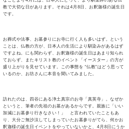
教で大切な日があります。それは
4
月
8
日、お釈迦様の誕生日
です。
お葬式や法事、お墓参りにお寺に行く人も多いはず。という
ことは、仏教の方が、日本人の生活により馴染みがあるはず
ですよね。にも関わらず、お釈迦様の誕生日はあまり知られ
ておらず、またキリスト教のイベント「イースター」の方が
盛り上がりを見せています。この事態を “仏教”はどう思って
いるのか、お坊さんに本音を聞いてみました。
訪れたのは、四谷にある浄土真宗のお寺「真英寺」。なぜか
というと、筆者の先祖のお墓があるからです。親族に「いい
加減にお墓参り行きなさい！」 と言われていたこともあ
り、大分ご無沙汰してしまっていたお墓参りがてら、何かお
釈迦様の誕生日イベントをやっていないかと、
4
月
8
日にうか