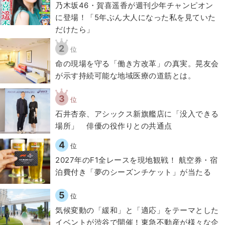
乃木坂46・賀喜遥香が週刊少年チャンピオン
に登場！「5年ぶん大人になった私を見ていた
だけたら」
2
位
​命の現場を守る「働き方改革」の真実。晃友会
が示す持続可能な地域医療の道筋とは。
3
位
石井杏奈、アシックス新旗艦店に「没入できる
場所」 俳優の役作りとの共通点
4
位
2027年のF1全レースを現地観戦！ 航空券・宿
泊費付き「夢のシーズンチケット」が当たる
5
位
気候変動の「緩和」と「適応」をテーマとした
イベントが渋谷で開催！東急不動産が様々な企