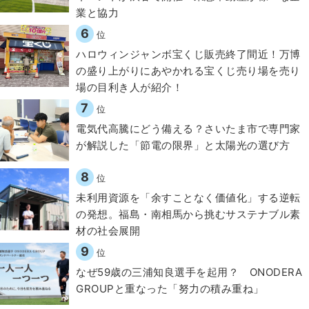
業と協力
6
位
ハロウィンジャンボ宝くじ販売終了間近！万博
の盛り上がりにあやかれる宝くじ売り場を売り
場の目利き人が紹介！
7
位
電気代高騰にどう備える？さいたま市で専門家
が解説した「節電の限界」と太陽光の選び方
8
位
​​未利用資源を「余すことなく価値化」する逆転
の発想。福島・南相馬から挑むサステナブル素
材の社会展開​
9
位
なぜ59歳の三浦知良選手を起用？ ONODERA
GROUPと重なった「努力の積み重ね」