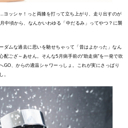
…ヨッシャ！っと両膝を打って立ち上がり、走り出すのが
4月中頃から、なんかいわゆる「中だるみ」ってやつ？に襲
ーダムな過去に思いを馳せちゃって「昔はよかった」なん
心配ござ～あせん。そんな5月病手前の“助走病”を一発で吹
へGO、からの適温シャワーっしょ。これが実にさっぱり
し。