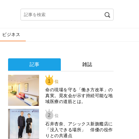
ビジネス
記事
雑誌
1
位
​命の現場を守る「働き方改革」の
真実。晃友会が示す持続可能な地
域医療の道筋とは。
2
位
石井杏奈、アシックス新旗艦店に
「没入できる場所」 俳優の役作
りとの共通点