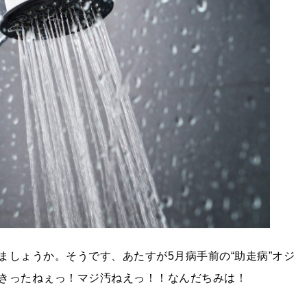
ましょうか。そうです、あたすが5月病手前の“助走病”オジ
きったねぇっ！マジ汚ねえっ！！なんだちみは！