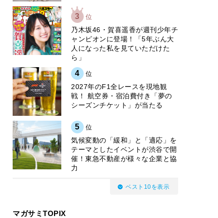
3
位
乃木坂46・賀喜遥香が週刊少年チ
ャンピオンに登場！「5年ぶん大
人になった私を見ていただけた
ら」
4
位
2027年のF1全レースを現地観
戦！ 航空券・宿泊費付き「夢の
シーズンチケット」が当たる
5
位
気候変動の「緩和」と「適応」を
テーマとしたイベントが渋谷で開
催！東急不動産が様々な企業と協
力
ベスト10を表示
マガサミTOPIX