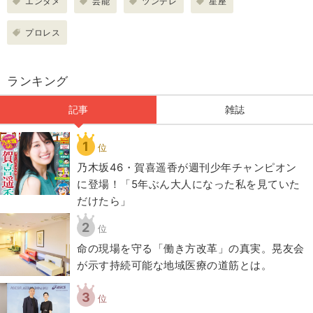
エンタメ
芸能
ツンデレ
星座
プロレス
ランキング
記事
雑誌
1
位
乃木坂46・賀喜遥香が週刊少年チャンピオン
に登場！「5年ぶん大人になった私を見ていた
だけたら」
2
位
​命の現場を守る「働き方改革」の真実。晃友会
が示す持続可能な地域医療の道筋とは。
3
位