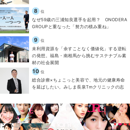
8
位
なぜ59歳の三浦知良選手を起用？ ONODERA
GROUPと重なった「努力の積み重ね」
9
位
​​未利用資源を「余すことなく価値化」する逆転
の発想。福島・南相馬から挑むサステナブル素
材の社会展開​
10
位
総合診療×ちょこっと美容で、地元の健康寿命
を延ばしたい。みしま長泉Tmクリニックの志