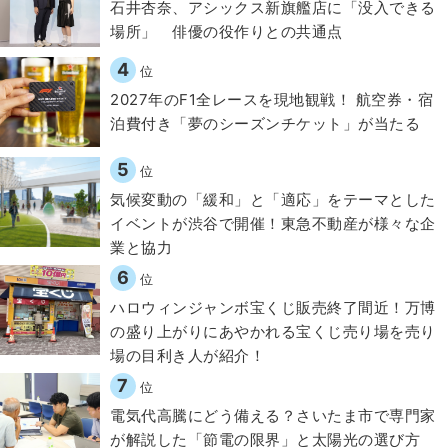
石井杏奈、アシックス新旗艦店に「没入できる
場所」 俳優の役作りとの共通点
4
位
2027年のF1全レースを現地観戦！ 航空券・宿
泊費付き「夢のシーズンチケット」が当たる
5
位
気候変動の「緩和」と「適応」をテーマとした
イベントが渋谷で開催！東急不動産が様々な企
業と協力
6
位
ハロウィンジャンボ宝くじ販売終了間近！万博
の盛り上がりにあやかれる宝くじ売り場を売り
場の目利き人が紹介！
7
位
電気代高騰にどう備える？さいたま市で専門家
が解説した「節電の限界」と太陽光の選び方