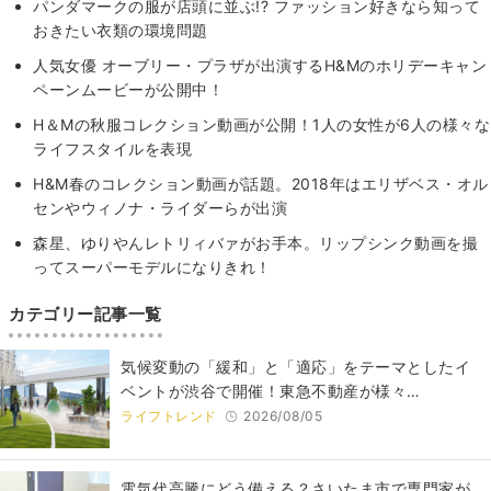
パンダマークの服が店頭に並ぶ!? ファッション好きなら知って
おきたい衣類の環境問題
人気女優 オーブリー・プラザが出演するH&Mのホリデーキャン
ペーンムービーが公開中！
H＆Mの秋服コレクション動画が公開！1人の女性が6人の様々な
ライフスタイルを表現
H&M春のコレクション動画が話題。2018年はエリザベス・オル
センやウィノナ・ライダーらが出演
森星、ゆりやんレトリィバァがお手本。リップシンク動画を撮
ってスーパーモデルになりきれ！
カテゴリー記事一覧
気候変動の「緩和」と「適応」をテーマとしたイ
ベントが渋谷で開催！東急不動産が様々…
ライフトレンド
2026/08/05
電気代高騰にどう備える？さいたま市で専門家が