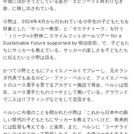
今後に活かそうとしている姿が「エピソード3 終わりなき
旅」に映し出されている。
小野は、2024年4月から行われている小学生の子どもたちを
対象とした「サッカー教室」と「サステナトーク」を行う
「Ｊリーグ×小野伸二 スマイルフットボールツアー for a
Sustainable Future supported by 明治安田」で、子どもた
ちにサッカーを教えている。サッカーの楽しさを子どもたち
に伝えたいと小野は語る。
かつて小野とともにフェイエノールトでプレーし、元オラン
ダ代表でもあるロビン・ファン・ペルシと、フェイエノール
トのユース選手を育てるアカデミー施設で再会。ペルシは現
在、ユース選手たちのコーチとして働いている。グラウンド
で二人はリフティングなどをして交流する。
ペルシに今後のことを聞かれた小野は「これから日本中の新
しい世代の子どもたちにサッカーを教えていくけど、将来的
には監督も考えてる」と返答。また、ペルシに「コーチライ
センスはどうやって取得した？」など、今後コーチをする上