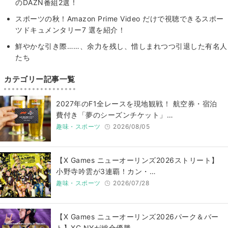
のDAZN番組2選！
スポーツの秋！Amazon Prime Video だけで視聴できるスポー
ツドキュメンタリー7 選を紹介！
鮮やかな引き際……、余力を残し、惜しまれつつ引退した有名人
たち
カテゴリー記事一覧
2027年のF1全レースを現地観戦！ 航空券・宿泊
費付き「夢のシーズンチケット」…
趣味・スポーツ
2026/08/05
【X Games ニューオーリンズ2026ストリート】
小野寺吟雲が3連覇！カン・…
趣味・スポーツ
2026/07/28
【X Games ニューオーリンズ2026パーク＆バー
ト】XC NYが総合優勝 …