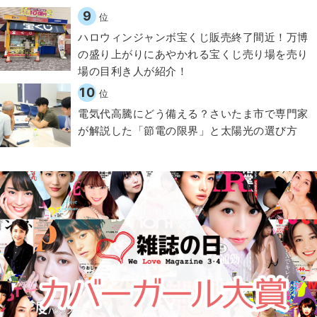
9
位
ハロウィンジャンボ宝くじ販売終了間近！万博
の盛り上がりにあやかれる宝くじ売り場を売り
場の目利き人が紹介！
10
位
電気代高騰にどう備える？さいたま市で専門家
が解説した「節電の限界」と太陽光の選び方