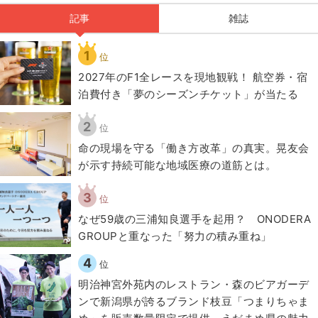
記事
雑誌
1
位
2027年のF1全レースを現地観戦！ 航空券・宿
泊費付き「夢のシーズンチケット」が当たる
2
位
​命の現場を守る「働き方改革」の真実。晃友会
が示す持続可能な地域医療の道筋とは。
3
位
なぜ59歳の三浦知良選手を起用？ ONODERA
GROUPと重なった「努力の積み重ね」
4
位
明治神宮外苑内のレストラン・森のビアガーデ
ンで新潟県が誇るブランド枝豆「つまりちゃま