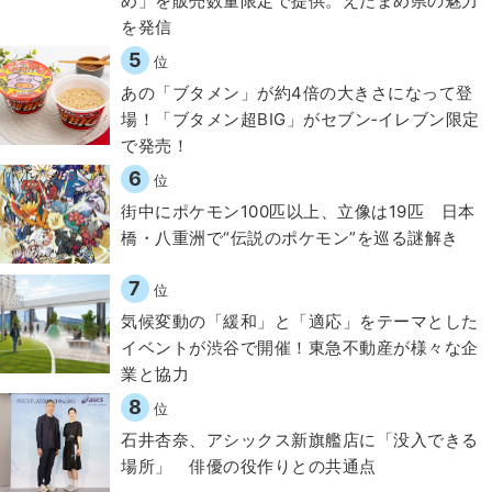
め」を販売数量限定で提供。えだまめ県の魅力
を発信
5
位
あの「ブタメン」が約4倍の大きさになって登
場！「ブタメン超BIG」がセブン‐イレブン限定
で発売！
6
位
街中にポケモン100匹以上、立像は19匹 日本
橋・八重洲で“伝説のポケモン”を巡る謎解き
7
位
気候変動の「緩和」と「適応」をテーマとした
イベントが渋谷で開催！東急不動産が様々な企
業と協力
8
位
石井杏奈、アシックス新旗艦店に「没入できる
場所」 俳優の役作りとの共通点