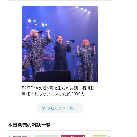
PUFFY×友近×高校生らが共演 石川初
開催「わっかフェス」に約2000人
トピックス一覧へ
本日発売の雑誌一覧