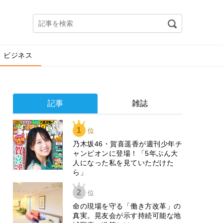
ビジネス
記事
雑誌
1
位
乃木坂46・賀喜遥香が週刊少年チ
ャンピオンに登場！「5年ぶん大
人になった私を見ていただけた
ら」
2
位
​命の現場を守る「働き方改革」の
真実。晃友会が示す持続可能な地