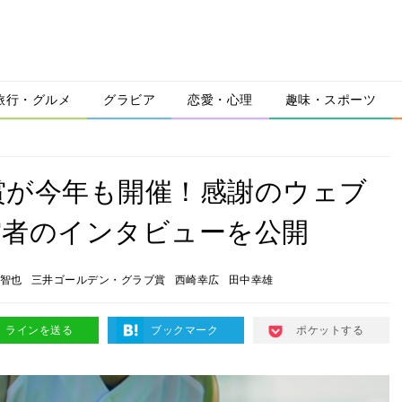
旅行・グルメ
グラビア
恋愛・心理
趣味・スポーツ
賞が今年も開催！感謝のウェブ
賞者のインタビューを公開
智也
三井ゴールデン・グラブ賞
西崎幸広
田中幸雄
ラインを送る
ブックマーク
ポケットする