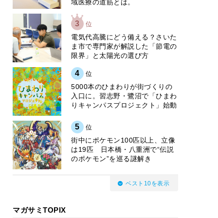
域医療の道筋とは。
3
位
電気代高騰にどう備える？さいた
ま市で専門家が解説した「節電の
限界」と太陽光の選び方
4
位
5000本のひまわりが街づくりの
入口に。習志野・鷺沼で「ひまわ
りキャンパスプロジェクト」始動
5
位
街中にポケモン100匹以上、立像
は19匹 日本橋・八重洲で“伝説
のポケモン”を巡る謎解き
ベスト10を表示
マガサミTOPIX