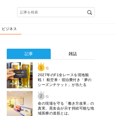
ビジネス
記事
雑誌
1
位
2027年のF1全レースを現地観
戦！ 航空券・宿泊費付き「夢の
シーズンチケット」が当たる
2
位
​命の現場を守る「働き方改革」の
真実。晃友会が示す持続可能な地
域医療の道筋とは。