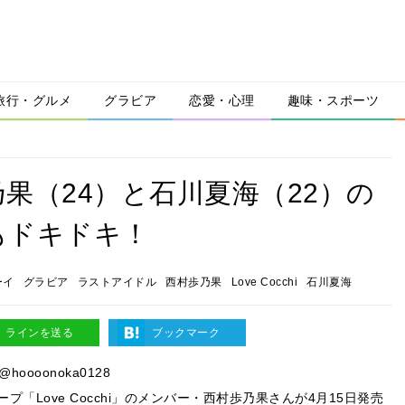
旅行・グルメ
グラビア
恋愛・心理
趣味・スポーツ
果（24）と石川夏海（22）の
もドキドキ！
ーイ
グラビア
ラストアイドル
西村歩乃果
Love Cocchi
石川夏海
ラインを送る
ブックマーク
@hoooonoka0128
プ「Love Cocchi」のメンバー・西村歩乃果さんが4月15日発売