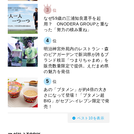
3
位
なぜ59歳の三浦知良選手を起
用？ ONODERA GROUPと重な
った「努力の積み重ね」
4
位
明治神宮外苑内のレストラン・森
のビアガーデンで新潟県が誇るブ
ランド枝豆「つまりちゃまめ」を
販売数量限定で提供。えだまめ県
の魅力を発信
5
位
あの「ブタメン」が約4倍の大き
さになって登場！「ブタメン超
BIG」がセブン‐イレブン限定で発
売！
ベスト10を表示