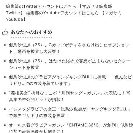
編集部のTwitterアカウントはこちら
【マガサミ編集部
Twitter】
編集部のYoutubeアカウントはこちら
【マガサミ
Youtube】
あなたへのおすすめ
似鳥沙也加（25）、Gカップボディをさらけ出したオフショッ
ト、動画を披露し大反響！
似鳥沙也加（25）、はだけた浴衣で妄想が止まらないセクシー
ショットを披露
似鳥沙也加のグラビアがヤングキングBULLに掲載！「色んなビ
リビリ…!?の衣装を着ています」
‟覇権美女” 桃月なしこが「月刊ヤングマガジン」の表紙に！写
真集の未公開カットが掲載！
インスタグラビアの女王・似鳥沙也加が「ヤングキングBULL」
で限界ギリギリの衣装を披露！
オール水着グラビアマガジン「ENTAME 36℃」が創刊！似鳥沙
也加の表紙画像が初解禁に！