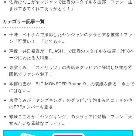
佐野ひなこがヤンジャンで圧巻のスタイルを披露！ファン「生
まれてきてくれてありがとう！」
カテゴリー記事一覧
十味、ベトナムで撮影したヤンジャンのグラビアを披露！ファ
ン「可愛い！」「とてもセ…
声優・井口裕香が「FLASH」で圧巻のスタイルを披露！計18ペ
ージにわたる大特集…
東雲うみ、「スピリッツ」の表紙＆グラビアに登場し妖艶な雰
囲気でファンを魅了！
本郷柚巴が「BLT MONSTER Round 9」の表紙を飾る！今まで
にはない…
東雲うみが「ヤングキング」のグラビアで泡まみれに！その他
のPPEメンバーも登場！
篠崎こころが「ヤングキング」のグラビアに登場！ファン「天
女みたいな素敵なグラビア…