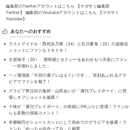
編集部のTwitterアカウントはこちら
【マガサミ編集部
Twitter】
編集部のYoutubeアカウントはこちら
【マガサミ
Youtube】
あなたへのおすすめ
ラストアイドル・西村歩乃果（24）と石川夏海（22）の超接近
ショットにファンもドキドキ！
古賀哉子（20）、透明感とセクシーをあわせもつ天使にファン
「一目惚れしました」
一ノ瀬瑠菜「今回の週プレはえぐいです」。笑顔あふれるグラ
ビアでファンを魅了！
グラビア界注目の逸材・山田あいが「週刊プレイボーイ」に登
場しオフショットを披露！
十味が「週刊プレイボーイ」の表紙に5年ぶりに登場！ファンか
らも多数の祝福コメント！
本郷柚巴がショートカットにして初めてのグラビアを披露！フ
ァンも「めっちゃ似合ってる」と称賛