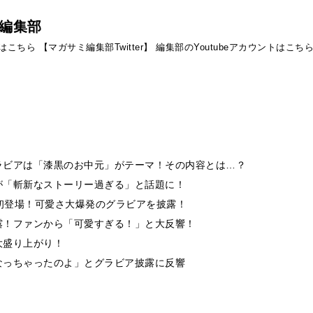
編集部
ントはこちら
【マガサミ編集部Twitter】
編集部のYoutubeアカウントはこち
ラビアは「漆黒のお中元」がテーマ！その内容とは…？
が「斬新なストーリー過ぎる」と話題に！
」初登場！可愛さ大爆発のグラビアを披露！
露！ファンから「可愛すぎる！」と大反響！
大盛り上がり！
なっちゃったのよ」とグラビア披露に反響