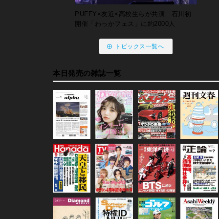
PUFFY×友近×高校生らが共演 石川初
開催「わっかフェス」に約2000人
トピックス一覧へ
本日発売の雑誌一覧