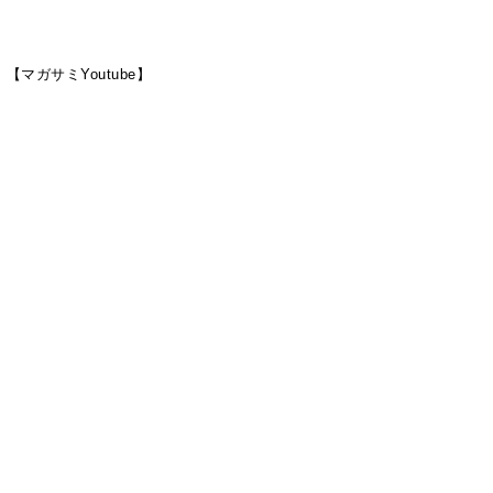
ら
【マガサミYoutube】