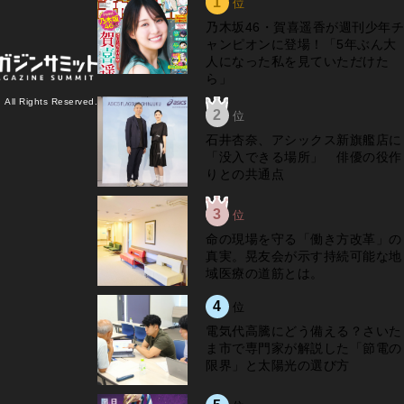
1
位
乃木坂46・賀喜遥香が週刊少年チ
ャンピオンに登場！「5年ぶん大
人になった私を見ていただけた
ら」
l Rights Reserved.
2
位
石井杏奈、アシックス新旗艦店に
「没入できる場所」 俳優の役作
りとの共通点
3
位
​命の現場を守る「働き方改革」の
真実。晃友会が示す持続可能な地
域医療の道筋とは。
4
位
電気代高騰にどう備える？さいた
ま市で専門家が解説した「節電の
限界」と太陽光の選び方