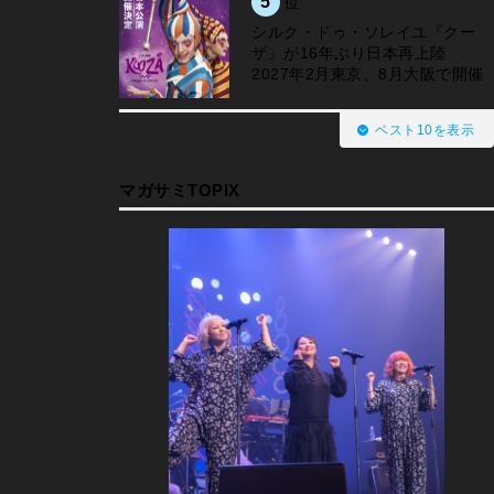
5
位
シルク・ドゥ・ソレイユ『クー
ザ』が16年ぶり日本再上陸
2027年2月東京、8月大阪で開催
ベスト10を表示
マガサミTOPIX